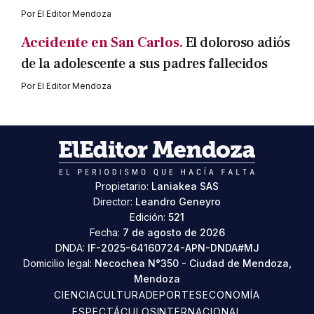
Por
El Editor Mendoza
Accidente en San Carlos.
El doloroso adiós
de la adolescente a sus padres fallecidos
Por
El Editor Mendoza
Propietario:
Laniakea SAS
Director:
Leandro Geneyro
Edición:
521
Fecha:
7 de agosto de 2026
DNDA:
IF-2025-64160724-APN-DNDA#MJ
Domicilio legal:
Necochea N°350 - Ciudad de Mendoza,
Mendoza
CIENCIA
CULTURA
DEPORTES
ECONOMÍA
ESPECTÁCULOS
INTERNACIONAL