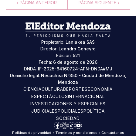
‹
PÁGINA ANTERIOR
PÁGINA SIGUIENTE
›
Propietario:
Laniakea SAS
Director:
Leandro Geneyro
Edición:
521
Fecha:
6 de agosto de 2026
DNDA:
IF-2025-64160724-APN-DNDA#MJ
Domicilio legal:
Necochea N°350 - Ciudad de Mendoza,
Mendoza
CIENCIA
CULTURA
DEPORTES
ECONOMÍA
ESPECTÁCULOS
INTERNACIONAL
INVESTIGACIONES Y ESPECIALES
JUDICIALES
POLICIALES
POLÍTICA
SOCIEDAD
Facebook
Instagram
TikTok
YouTube
Políticas de privacidad
/
Términos y condiciones
/
Contáctanos