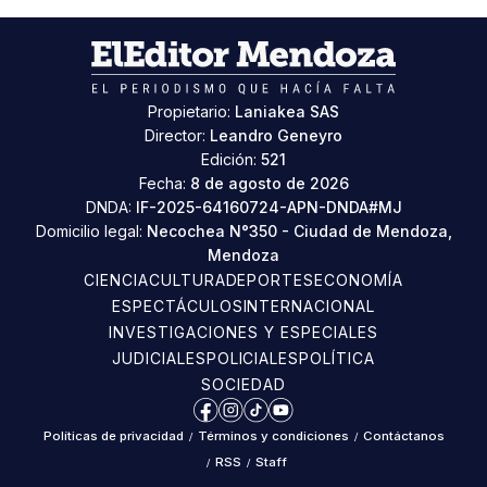
Propietario:
Laniakea SAS
Director:
Leandro Geneyro
Edición:
521
Fecha:
8 de agosto de 2026
DNDA:
IF-2025-64160724-APN-DNDA#MJ
Domicilio legal:
Necochea N°350 - Ciudad de Mendoza,
Mendoza
CIENCIA
CULTURA
DEPORTES
ECONOMÍA
ESPECTÁCULOS
INTERNACIONAL
INVESTIGACIONES Y ESPECIALES
JUDICIALES
POLICIALES
POLÍTICA
SOCIEDAD
Facebook
Instagram
TikTok
YouTube
Políticas de privacidad
/
Términos y condiciones
/
Contáctanos
/
RSS
/
Staff