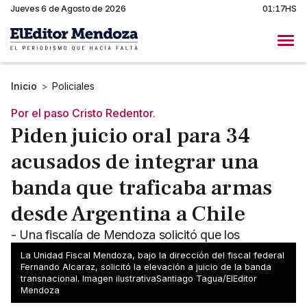
Jueves 6 de Agosto de 2026
01:17HS
Inicio
>
Policiales
Por el paso Cristo Redentor.
Piden juicio oral para 34
acusados de integrar una
banda que traficaba armas
desde Argentina a Chile
- Una fiscalía de Mendoza solicitó que los
integrantes de la banda sean juzgados por
La Unidad Fiscal Mendoza, bajo la dirección del fiscal federal
asociación ilícita y contrabando agravado de armas,
Fernando Alcaraz, solicitó la elevación a juicio de la banda
transnacional. Imagen ilustrativaSantiago Tagua/ElEditor
entre otros delitos
Mendoza