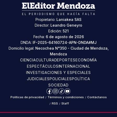
Propietario:
Laniakea SAS
Director:
Leandro Geneyro
Edición:
521
Fecha:
6 de agosto de 2026
DNDA:
IF-2025-64160724-APN-DNDA#MJ
Domicilio legal:
Necochea N°350 - Ciudad de Mendoza,
Mendoza
CIENCIA
CULTURA
DEPORTES
ECONOMÍA
ESPECTÁCULOS
INTERNACIONAL
INVESTIGACIONES Y ESPECIALES
JUDICIALES
POLICIALES
POLÍTICA
SOCIEDAD
Facebook
Instagram
TikTok
YouTube
Políticas de privacidad
/
Términos y condiciones
/
Contáctanos
/
RSS
/
Staff