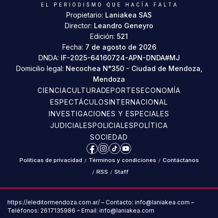
Propietario:
Laniakea SAS
Director:
Leandro Geneyro
Edición:
521
Fecha:
7 de agosto de 2026
DNDA:
IF-2025-64160724-APN-DNDA#MJ
Domicilio legal:
Necochea N°350 - Ciudad de Mendoza,
Mendoza
CIENCIA
CULTURA
DEPORTES
ECONOMÍA
ESPECTÁCULOS
INTERNACIONAL
INVESTIGACIONES Y ESPECIALES
JUDICIALES
POLICIALES
POLÍTICA
SOCIEDAD
Facebook
Instagram
TikTok
YouTube
Políticas de privacidad
/
Términos y condiciones
/
Contáctanos
/
RSS
/
Staff
https://eleditormendoza.com.ar/ – Contacto: info@laniakea.com –
Teléfonos: 2617135986 – Email: info@laniakea.com