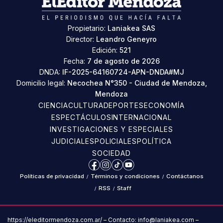
Propietario:
Laniakea SAS
Director:
Leandro Geneyro
Edición:
521
Fecha:
7 de agosto de 2026
DNDA:
IF-2025-64160724-APN-DNDA#MJ
Domicilio legal:
Necochea N°350 - Ciudad de Mendoza,
Mendoza
CIENCIA
CULTURA
DEPORTES
ECONOMÍA
ESPECTÁCULOS
INTERNACIONAL
INVESTIGACIONES Y ESPECIALES
JUDICIALES
POLICIALES
POLÍTICA
SOCIEDAD
Facebook
Instagram
TikTok
YouTube
Políticas de privacidad
/
Términos y condiciones
/
Contáctanos
/
RSS
/
Staff
https://eleditormendoza.com.ar/ – Contacto: info@laniakea.com –