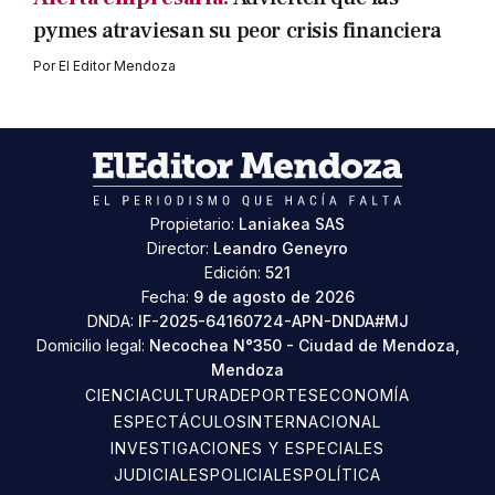
pymes atraviesan su peor crisis financiera
Por
El Editor Mendoza
Propietario:
Laniakea SAS
Director:
Leandro Geneyro
Edición:
521
Fecha:
9 de agosto de 2026
DNDA:
IF-2025-64160724-APN-DNDA#MJ
Domicilio legal:
Necochea N°350 - Ciudad de Mendoza,
Mendoza
CIENCIA
CULTURA
DEPORTES
ECONOMÍA
ESPECTÁCULOS
INTERNACIONAL
INVESTIGACIONES Y ESPECIALES
JUDICIALES
POLICIALES
POLÍTICA