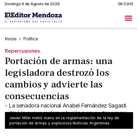
Domingo 9 de Agosto de 2026
06:51HS
Inicio
>
Política
Repercusiones.
Portación de armas: una
legisladora destrozó los
cambios y advierte las
consecuencias
- La senadora nacional Anabel Fernández Sagasti
criticó la nueva reglamentación para portar armas -
Javier Milei metió mano en la reglamentación de la ley de
Los motivos del enojo
portación de armas y explosivos.Noticias Argentinas