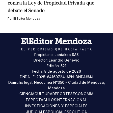
contra la Ley de Propiedad Privada que
debate el Senado
Por
El Editor Mendoza
Propietario:
Laniakea SAS
Director:
Leandro Geneyro
Edición:
521
Fecha:
8 de agosto de 2026
DNDA:
IF-2025-64160724-APN-DNDA#MJ
Domicilio legal:
Necochea N°350 - Ciudad de Mendoza,
Mendoza
CIENCIA
CULTURA
DEPORTES
ECONOMÍA
ESPECTÁCULOS
INTERNACIONAL
INVESTIGACIONES Y ESPECIALES
JUDICIALES
POLICIALES
POLÍTICA