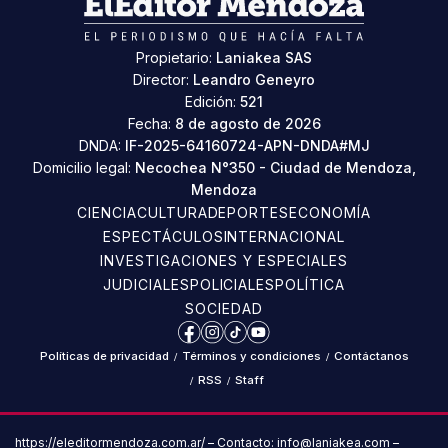
Propietario:
Laniakea SAS
Director:
Leandro Geneyro
Edición:
521
Fecha:
8 de agosto de 2026
DNDA:
IF-2025-64160724-APN-DNDA#MJ
Domicilio legal:
Necochea N°350 - Ciudad de Mendoza,
Mendoza
CIENCIA
CULTURA
DEPORTES
ECONOMÍA
ESPECTÁCULOS
INTERNACIONAL
INVESTIGACIONES Y ESPECIALES
JUDICIALES
POLICIALES
POLÍTICA
SOCIEDAD
Facebook
Instagram
TikTok
YouTube
Políticas de privacidad
/
Términos y condiciones
/
Contáctanos
/
RSS
/
Staff
https://eleditormendoza.com.ar/ – Contacto: info@laniakea.com –