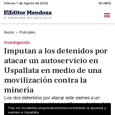
Viernes 7 de Agosto de 2026
00:48HS
Inicio
>
Policiales
Investigación.
Imputan a los detenidos por
atacar un autoservicio en
Uspallata en medio de una
movilización contra la
minería
Los dos detenidos por atacar este viernes a un
autoservicio en la localidad cordillerana de Uspallata
Tras los incidentes,empresariosminerosredoblan la apuesta y
quedaron imputados por incendio y lesiones leves.
vuelven a Uspallata