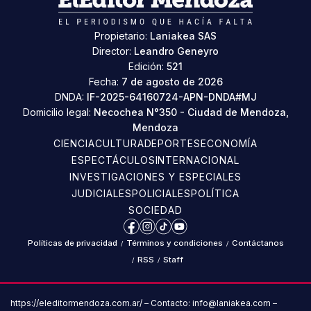
Propietario:
Laniakea SAS
Director:
Leandro Geneyro
Edición:
521
Fecha:
7 de agosto de 2026
DNDA:
IF-2025-64160724-APN-DNDA#MJ
Domicilio legal:
Necochea N°350 - Ciudad de Mendoza,
Mendoza
CIENCIA
CULTURA
DEPORTES
ECONOMÍA
ESPECTÁCULOS
INTERNACIONAL
INVESTIGACIONES Y ESPECIALES
JUDICIALES
POLICIALES
POLÍTICA
SOCIEDAD
Facebook
Instagram
TikTok
YouTube
Políticas de privacidad
/
Términos y condiciones
/
Contáctanos
/
RSS
/
Staff
https://eleditormendoza.com.ar/ – Contacto: info@laniakea.com –