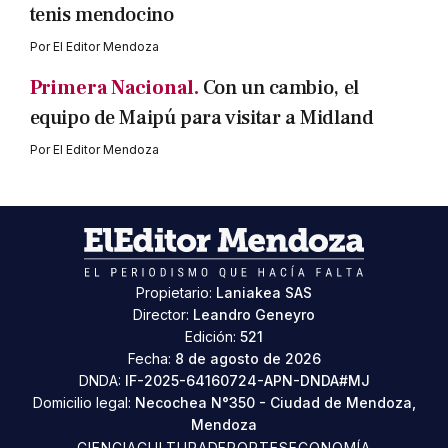
tenis mendocino
Por
El Editor Mendoza
Primera Nacional.
Con un cambio, el
equipo de Maipú para visitar a Midland
Por
El Editor Mendoza
Propietario:
Laniakea SAS
Director:
Leandro Geneyro
Edición:
521
Fecha:
8 de agosto de 2026
DNDA:
IF-2025-64160724-APN-DNDA#MJ
Domicilio legal:
Necochea N°350 - Ciudad de Mendoza,
Mendoza
CIENCIA
CULTURA
DEPORTES
ECONOMÍA