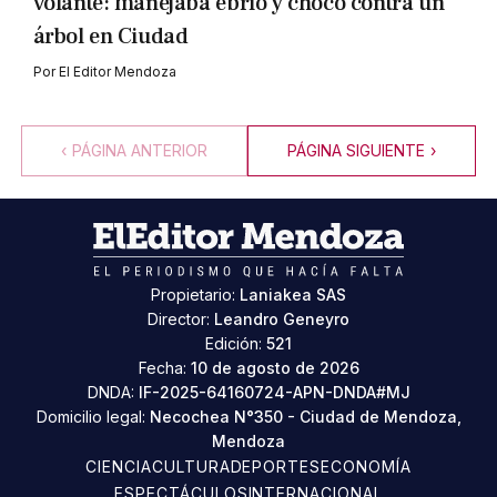
volante: manejaba ebrio y chocó contra un
árbol en Ciudad
Por
El Editor Mendoza
‹
PÁGINA ANTERIOR
PÁGINA SIGUIENTE
›
Propietario:
Laniakea SAS
Director:
Leandro Geneyro
Edición:
521
Fecha:
10 de agosto de 2026
DNDA:
IF-2025-64160724-APN-DNDA#MJ
Domicilio legal:
Necochea N°350 - Ciudad de Mendoza,
Mendoza
CIENCIA
CULTURA
DEPORTES
ECONOMÍA
ESPECTÁCULOS
INTERNACIONAL