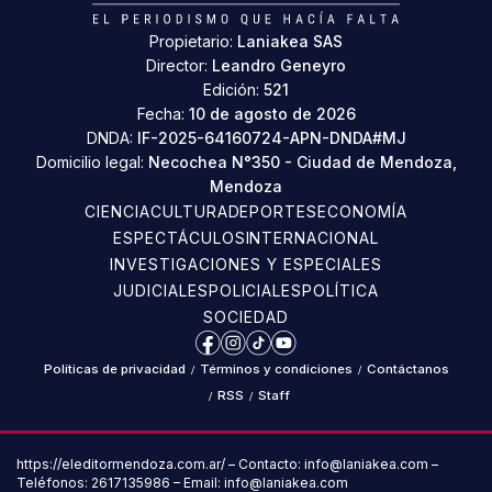
Propietario:
Laniakea SAS
Director:
Leandro Geneyro
Edición:
521
Fecha:
10 de agosto de 2026
DNDA:
IF-2025-64160724-APN-DNDA#MJ
Domicilio legal:
Necochea N°350 - Ciudad de Mendoza,
Mendoza
CIENCIA
CULTURA
DEPORTES
ECONOMÍA
ESPECTÁCULOS
INTERNACIONAL
INVESTIGACIONES Y ESPECIALES
JUDICIALES
POLICIALES
POLÍTICA
SOCIEDAD
Facebook
Instagram
TikTok
YouTube
Políticas de privacidad
/
Términos y condiciones
/
Contáctanos
/
RSS
/
Staff
https://eleditormendoza.com.ar/ – Contacto: info@laniakea.com –
Teléfonos: 2617135986 – Email: info@laniakea.com