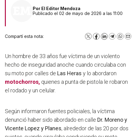
Por
El Editor Mendoza
Publicado el 02 de mayo de 2026 a las 11:00
Compartí esta nota:
X
Facebook
LinkedIn
Telegram
WhatsA
Emai
Un hombre de 33 años fue víctima de un violento
hecho de inseguridad anoche cuando circulaba con
su moto por calles de
Las Heras
y lo abordaron
motochorros,
quienes a punta de pistola le robaron
el rodado y un celular.
Según informaron fuentes policiales, la víctima
denunció haber sido abordado en calle
Dr. Moreno y
Vicente Lopez y Planes
, alrededor de las 20 por dos
sujetos, cuando circulaba conduciendo su moto