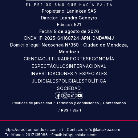
Propietario:
Laniakea SAS
Director:
Leandro Geneyro
Edición:
521
Fecha:
8 de agosto de 2026
DNDA:
IF-2025-64160724-APN-DNDA#MJ
Domicilio legal:
Necochea N°350 - Ciudad de Mendoza,
Mendoza
CIENCIA
CULTURA
DEPORTES
ECONOMÍA
ESPECTÁCULOS
INTERNACIONAL
INVESTIGACIONES Y ESPECIALES
JUDICIALES
POLICIALES
POLÍTICA
SOCIEDAD
Facebook
Instagram
TikTok
YouTube
Políticas de privacidad
/
Términos y condiciones
/
Contáctanos
/
RSS
/
Staff
https://eleditormendoza.com.ar/ – Contacto: info@laniakea.com –
Teléfonos: 2617135986 – Email: info@laniakea.com