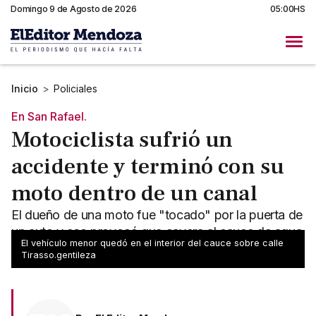
Domingo 9 de Agosto de 2026
05:00HS
Inicio
>
Policiales
En San Rafael.
Motociclista sufrió un
accidente y terminó con su
moto dentro de un canal
El dueño de una moto fue "tocado" por la puerta de
un auto y eso provocó que cayera al cauce de agua
El vehículo menor quedó en el interior del cauce sobre calle
en el departamento sureño. No sufrió lesiones.
Tirasso.gentileza