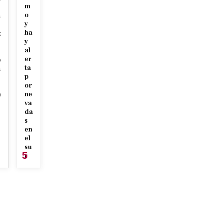
m
o
n
y
ha
z
y
al
er
p
ta
n
p
or
ne
0
va
7
da
s
en
el
su
5
r