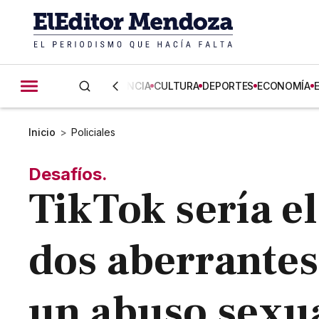
CIENCIA
CULTURA
DEPORTES
ECONOMÍA
Inicio
>
Policiales
Desafíos.
TikTok sería e
dos aberrantes
un abuso sexua