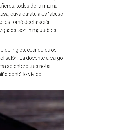
añeros, todos de la misma
ausa, cuya carátula es "abuso
se les tomó declaración
uzgados: son inimputables.
se de inglés, cuando otros
el salón. La docente a cargo
ma se enteró tras notar
niño contó lo vivido.