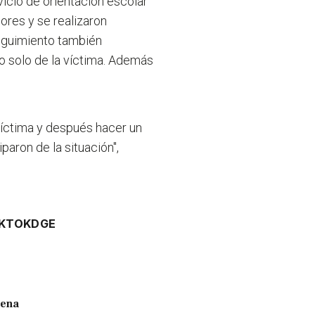
icio de orientación escolar
ores y se realizaron
eguimiento también
o solo de la víctima. Además
víctima y después hacer un
paron de la situación",
IKTOK
DGE
cena