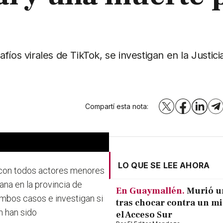
íos virales de TikTok, se investigan en la Justici
Compartí esta nota:
X
Facebook
LinkedI
T
LO QUE SE LEE AHORA
 con todos actores menores
ana en la provincia de
En Guaymallén.
Murió u
ambos casos e investigan si
tras chocar contra un m
an han sido
el Acceso Sur