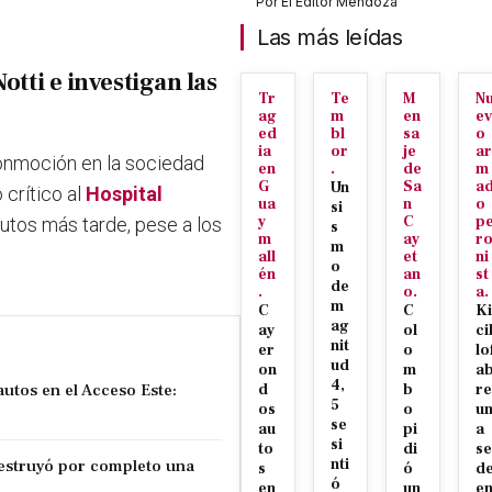
Por
El Editor Mendoza
Las más leídas
otti e investigan las
Tr
Te
M
N
ag
m
en
ev
ed
bl
sa
o
ia
or
je
ar
conmoción en la sociedad
en
.
de
m
G
Sa
a
Un
 crítico al
Hospital
ua
n
o
si
y
C
p
nutos más tarde, pese a los
s
m
ay
r
m
all
et
ni
o
én
an
st
de
.
o.
a.
m
C
C
Ki
ag
ay
ol
ci
nit
er
o
lo
ud
on
m
a
4,
utos en el Acceso Este:
d
b
re
5
os
o
u
se
au
pi
a
si
to
di
se
estruyó por completo una
nti
s
ó
d
ó
en
un
e