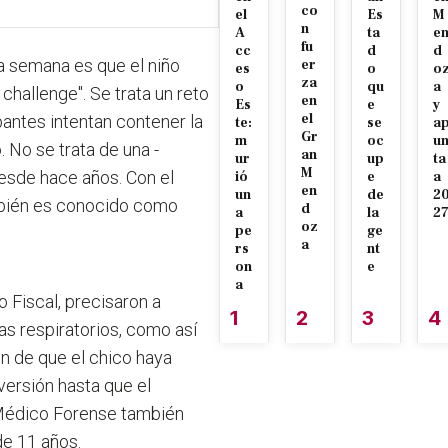
co
el
Es
M
n
A
ta
e
fu
cc
d
d
a semana es que el niño
er
es
o
o
za
o
qu
a
 challenge". Se trata un reto
en
Es
e
y
el
pantes intentan contener la
te:
se
a
Gr
m
oc
u
. No se trata de una -
an
ur
up
ta
M
desde hace años. Con el
ió
e
a
en
un
de
2
mbién es conocido como
d
a
la
2
oz
pe
ge
a
rs
nt
on
e
a
o Fiscal, precisaron a
1
2
3
4
as respiratorios, como así
ión de que el chico haya
 versión hasta que el
 Médico Forense también
de 11 años.