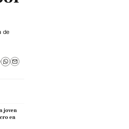
a de
n
elegram
WhatsApp
Email
n joven
icro en