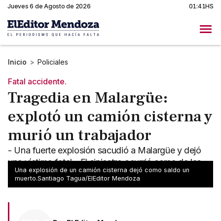
Jueves 6 de Agosto de 2026
01:41HS
Inicio
>
Policiales
Fatal accidente.
Tragedia en Malargüe:
explotó un camión cisterna y
murió un trabajador
- Una fuerte explosión sacudió a Malargüe y dejó
una víctima fatal - El siniestro ocurrió cerca de las
Una explosión de un camión cisterna dejó como saldo un
19:30 en la Base de Chachahuén
muerto.Santiago Tagua/ElEditor Mendoza