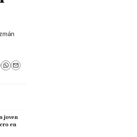
uzmán
n
elegram
WhatsApp
Email
n joven
icro en