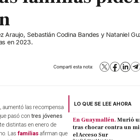
an
ez Araujo, Sebastián Codina Bandes y Nataniel G
tas en 2023.
Compartí esta nota:
X
Facebook
LinkedI
T
LO QUE SE LEE AHORA
a
, aumentó las recompensa
que pasó con
tres jóvenes
En Guaymallén.
Murió u
e distintas en enero de
tras chocar contra un m
rno. Las
familias
afirman que
el Acceso Sur