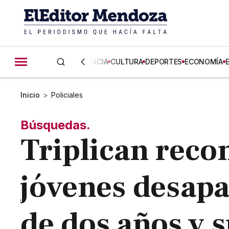
CIENCIA
CULTURA
DEPORTES
ECONOMÍA
Inicio
>
Policiales
Búsquedas.
Triplican rec
jóvenes desap
de dos años y 