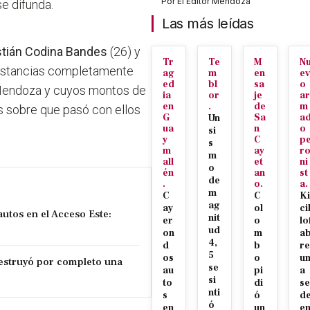
Por
El Editor Mendoza
e difunda.
Las más leídas
tián Codina Bandes
(26) y
Tr
Te
M
N
unstancias completamente
ag
m
en
ev
ed
bl
sa
o
 Mendoza y cuyos montos de
ia
or
je
ar
en
.
de
m
 sobre que pasó con ellos
G
Sa
a
Un
ua
n
o
si
y
C
p
s
m
ay
r
m
all
et
ni
o
én
an
st
de
.
o.
a.
m
C
C
Ki
ag
ay
ol
ci
utos en el Acceso Este:
nit
er
o
lo
ud
on
m
a
4,
d
b
re
5
os
o
u
estruyó por completo una
se
au
pi
a
si
to
di
se
nti
s
ó
d
ó
en
un
e