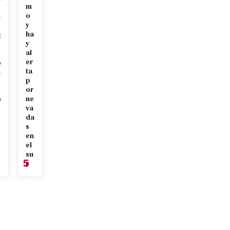
m
o
n
y
ha
z
y
al
er
p
ta
n
p
or
ne
0
va
7
da
s
en
el
su
5
r