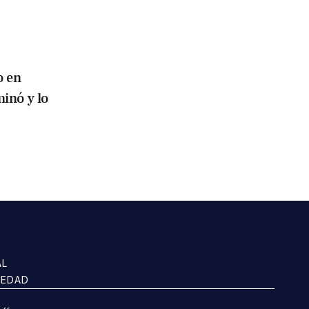
o en
inó y lo
AL
IEDAD