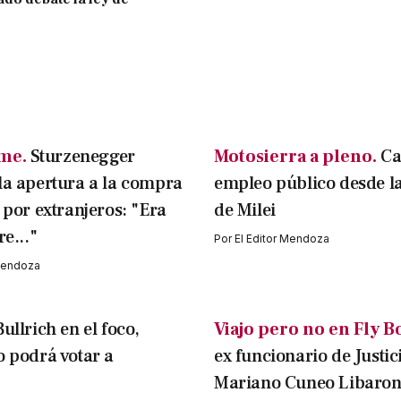
rme.
Sturzenegger
Motosierra a pleno.
Ca
la apertura a la compra
empleo público desde la
s por extranjeros: "Era
de Milei
re..."
Por
El Editor Mendoza
 Mendoza
ullrich en el foco,
Viajo pero no en Fly B
o podrá votar a
ex funcionario de Justic
Mariano Cuneo Libarona