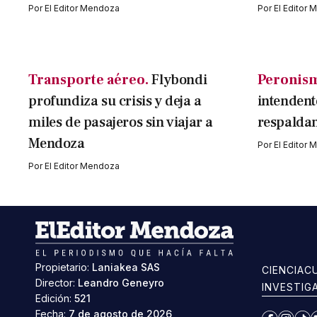
Por
El Editor Mendoza
Por
El Editor
Transporte aéreo.
Flybondi
Peronis
profundiza su crisis y deja a
intendent
miles de pasajeros sin viajar a
respaldan
Mendoza
Por
El Editor
Por
El Editor Mendoza
Propietario:
Laniakea SAS
CIENCIA
C
Director:
Leandro Geneyro
INVESTIG
Edición:
521
Fecha:
7 de agosto de 2026