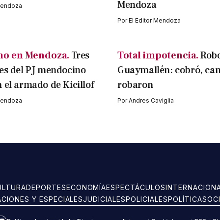
Mendoza
 Mendoza
Por
El Editor Mendoza
mo en Mendoza.
Tres
Total impotencia.
Rob
es del PJ mendocino
Guaymallén: cobró, cam
 el armado de Kicillof
robaron
 Mendoza
Por
Andres Caviglia
ULTURA
DEPORTES
ECONOMÍA
ESPECTÁCULOS
INTERNACION
ACIONES Y ESPECIALES
JUDICIALES
POLICIALES
POLÍTICA
SOC