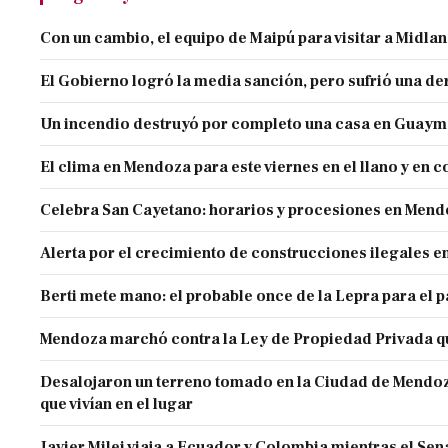
Con un cambio, el equipo de Maipú para visitar a Midla
El Gobierno logró la media sanción, pero sufrió una der
Un incendio destruyó por completo una casa en Guaym
El clima en Mendoza para este viernes en el llano y en c
Celebra San Cayetano: horarios y procesiones en Men
Alerta por el crecimiento de construcciones ilegales 
Berti mete mano: el probable once de la Lepra para el 
Mendoza marchó contra la Ley de Propiedad Privada q
Desalojaron un terreno tomado en la Ciudad de Mendoza 
que vivían en el lugar
Javier Milei viaja a Ecuador y Colombia mientras el Sen