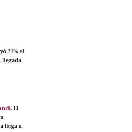
yó 21% el
 llegada
ondi.
El
ia
 llega a