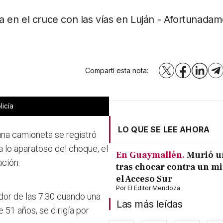
eta en el cruce con las vías en Luján - Afortunada
Compartí esta nota:
X
Facebook
LinkedI
T
licía
LO QUE SE LEE AHORA
una camioneta se registró
 lo aparatoso del choque, el
En Guaymallén.
Murió u
ación.
tras chocar contra un m
el Acceso Sur
Por
El Editor Mendoza
edor de las 7.30 cuando una
Las más leídas
 51 años, se dirigía por