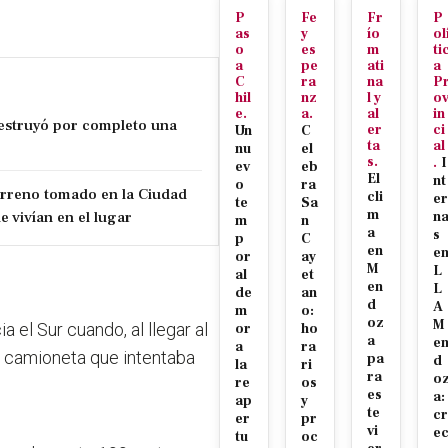
P
Fe
Fr
P
as
y
ío
ol
o
es
m
ti
a
pe
ati
a
C
ra
na
P
hil
nz
l y
o
e.
a.
al
in
estruyó por completo una
er
ci
Un
C
ta
al
nu
el
s.
.
I
ev
eb
El
nt
o
ra
erreno tomado en la Ciudad
cli
er
te
Sa
m
e vivían en el lugar
n
m
n
a
s
p
C
en
e
or
ay
M
L
al
et
en
L
de
an
d
A
m
o:
oz
M
a el Sur cuando, al llegar al
or
ho
a
e
a
ra
la camioneta que intentaba
pa
d
la
ri
ra
o
re
os
es
a:
ap
y
te
cr
er
pr
vi
e
tu
oc