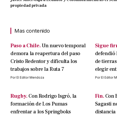
propiedad privada
Mas contenido
Paso a Chile.
Un nuevo temporal
Sigue fi
demora la reapertura del paso
defendió 
Cristo Redentor y dificulta los
de tierra
trabajos sobre la Ruta 7
elegir ent
Por
El Editor Mendoza
Por
El Editor
Rugby.
Con Rodrigo Isgró, la
Fin.
Con B
formación de Los Pumas
Sagasti n
enfrentar a los Springboks
distancia