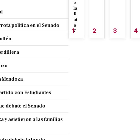
e
la
nd
R
ut
rota política en el Senado
a
1
2
3
4
7
allén
ordillera
doza
en Mendoza
partido con Estudiantes
ue debate el Senado
y asistieron a las familias
ado debate la ley de