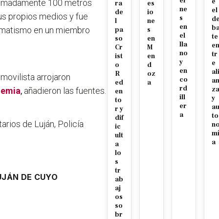
er
e
roximadamente 100 metros
ra
es
ne
el
de
io
sus propios medios y fue
s
d
l
ne
en
b
aumatismo en un miembro
pa
s
el
te
so
en
lla
e
Cr
M
no
tr
ist
en
y
e
o
d
en
al
R
oz
movilista arrojaron
co
a
ed
a
rd
z
olemia
,
añadieron las fuentes.
en
ill
y
to
er
a
r y
a
to
dif
arios de Luján, Policía
n
ic
m
ult
a
a
lo
s
tr
UJÁN DE CUYO
ab
aj
os
so
br