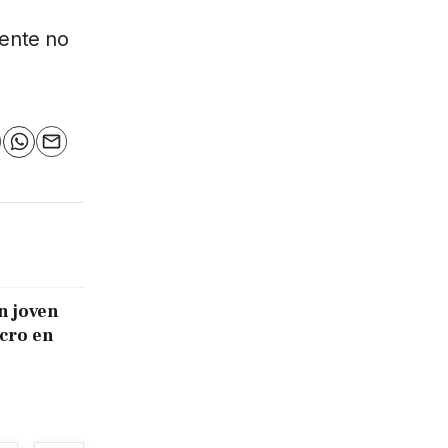
mente no
n
elegram
WhatsApp
Email
n joven
icro en