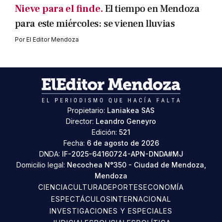
Nieve para el finde.
El tiempo en Mendoza
para este miércoles: se vienen lluvias
Por
El Editor Mendoza
Propietario:
Laniakea SAS
Director:
Leandro Geneyro
Edición:
521
Fecha:
6 de agosto de 2026
DNDA:
IF-2025-64160724-APN-DNDA#MJ
Domicilio legal:
Necochea N°350 - Ciudad de Mendoza,
Mendoza
CIENCIA
CULTURA
DEPORTES
ECONOMÍA
ESPECTÁCULOS
INTERNACIONAL
INVESTIGACIONES Y ESPECIALES