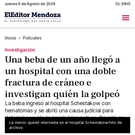
Jueves 6 de Agosto de 2026
01:30HS
Inicio
>
Policiales
Investigación.
Una beba de un año llegó a
un hospital con una doble
fractura de cráneo e
investigan quién la golpeó
La beba ingresó al hospital Schestakow con
hematomas y se abrió una causa judicial para
determinar quién le propinó los golpes. Ocurrió en
La menor quedó internada en el hospital Schestakow.foto de
San Rafael.
archivo