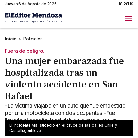
Jueves 6 de Agosto de 2026
18:28HS
Inicio
>
Policiales
Fuera de peligro.
Una mujer embarazada fue
hospitalizada tras un
violento accidente en San
Rafael
-La víctima viajaba en un auto que fue embestido
por una motocicleta con dos ocupantes -Fue
llevada al hospital local debido a que cursa un
El incidente vial sucedió en el cruce de las calles Chile y
embarazo
Castelli.gentileza