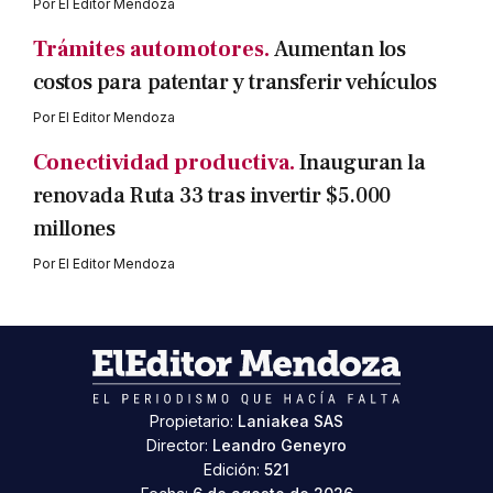
Por
El Editor Mendoza
Trámites automotores.
Aumentan los
costos para patentar y transferir vehículos
Por
El Editor Mendoza
Conectividad productiva.
Inauguran la
renovada Ruta 33 tras invertir $5.000
millones
Por
El Editor Mendoza
Propietario:
Laniakea SAS
Director:
Leandro Geneyro
Edición:
521