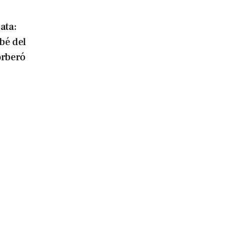
ata:
bé del
orberó