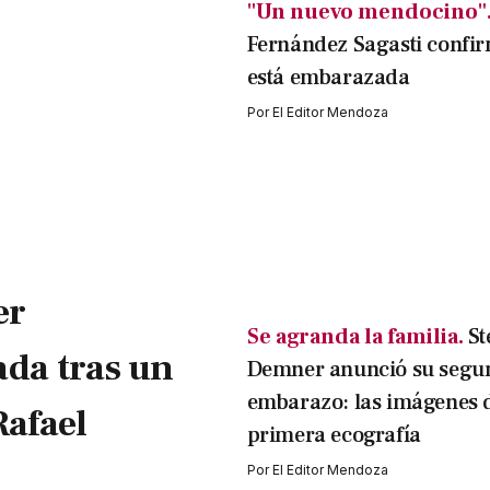
"Un nuevo mendocino"
Fernández Sagasti confi
está embarazada
Por
El Editor Mendoza
er
Se agranda la familia.
St
ada tras un
Demner anunció su segu
embarazo: las imágenes d
Rafael
primera ecografía
Por
El Editor Mendoza