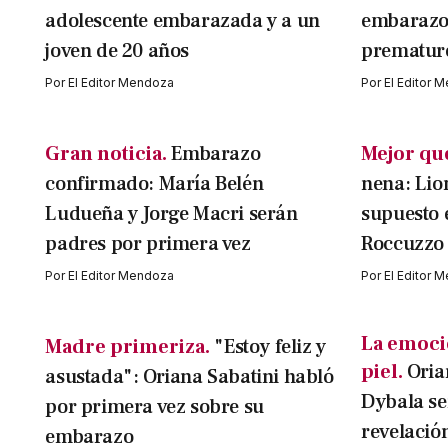
adolescente embarazada y a un
embarazo 
joven de 20 años
prematur
Por
El Editor Mendoza
Por
El Editor 
Gran noticia.
Embarazo
Mejor que
confirmado: María Belén
nena: Lio
Ludueña y Jorge Macri serán
supuesto 
padres por primera vez
Roccuzzo
Por
El Editor Mendoza
Por
El Editor 
La emoció
Madre primeriza.
"Estoy feliz y
piel.
Oria
asustada": Oriana Sabatini habló
Dybala se
por primera vez sobre su
revelació
embarazo