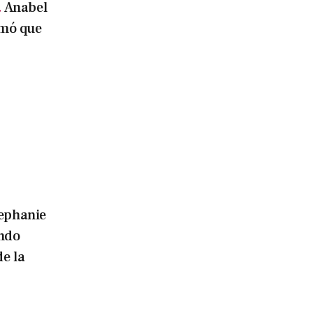
.
Anabel
rmó que
ephanie
ndo
e la