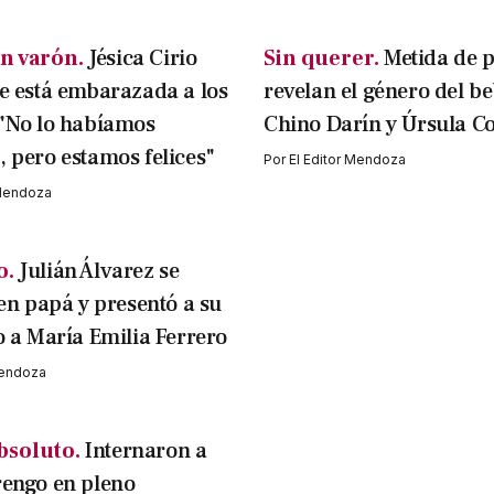
n varón.
Jésica Cirio
Sin querer.
Metida de p
e está embarazada a los
revelan el género del be
 "No lo habíamos
Chino Darín y Úrsula C
 pero estamos felices"
Por
El Editor Mendoza
 Mendoza
o.
Julián Álvarez se
 en papá y presentó a su
o a María Emilia Ferrero
Mendoza
bsoluto.
Internaron a
engo en pleno