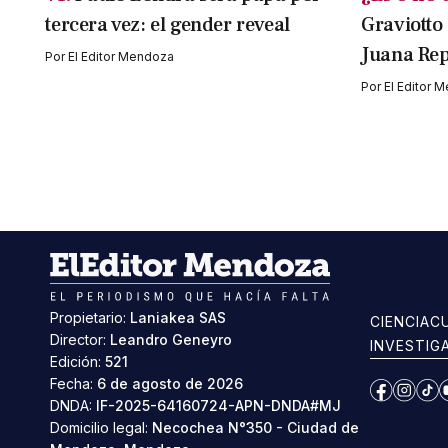
tercera vez: el gender reveal
Graviotto
Juana Rep
Por
El Editor Mendoza
Por
El Editor 
Propietario:
Laniakea SAS
CIENCIA
C
Director:
Leandro Geneyro
INVESTIG
Edición:
521
Fecha:
6 de agosto de 2026
Facebook
Instag
Ti
DNDA:
IF-2025-64160724-APN-DNDA#MJ
Domicilio legal:
Necochea N°350 - Ciudad de