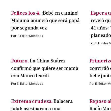
Felices los 4.
¡Bebé en camino!
Espera u
Maluma anunció que será papá
reveló qu
por segunda vez
41 años:
planeado,
Por
El Editor Mendoza
Por
El Editor
Futuro.
La China Suárez
Primeriz
confirmó que quiere ser mamá
convirtió
con Mauro Icardi
bebé junt
Por
El Editor Mendoza
Por
El Editor 
Extrema crudeza.
Balacera
Reposo a
fatal: asesinaron a una
Rocío Mar