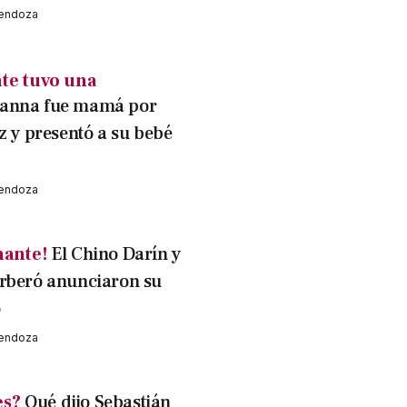
Mendoza
te tuvo una
anna fue mamá por
z y presentó a su bebé
Mendoza
ante!
El Chino Darín y
rberó anunciaron su
o
Mendoza
es?
Qué dijo Sebastián