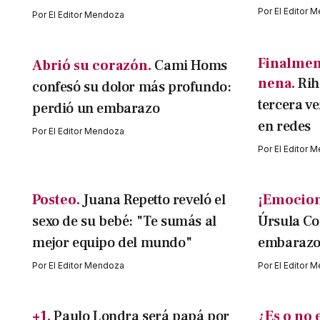
Por
El Editor 
Por
El Editor Mendoza
Finalmen
Abrió su corazón.
Cami Homs
nena.
Rih
confesó su dolor más profundo:
tercera ve
perdió un embarazo
en redes
Por
El Editor Mendoza
Por
El Editor 
Posteo.
Juana Repetto reveló el
¡Emocion
sexo de su bebé: "Te sumás al
Úrsula Co
mejor equipo del mundo"
embaraz
Por
El Editor Mendoza
Por
El Editor 
+1.
Paulo Londra será papá por
¿Es o no 