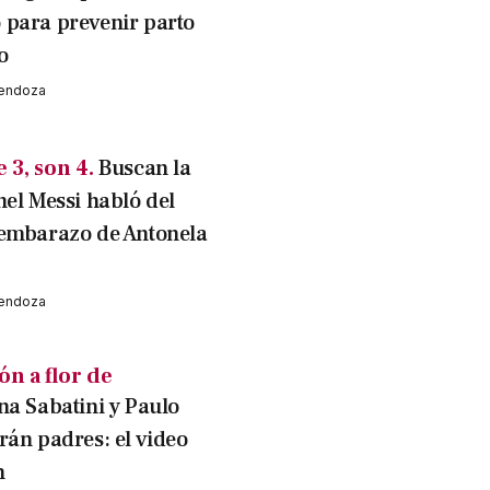
para prevenir parto
o
Mendoza
 3, son 4.
Buscan la
nel Messi habló del
embarazo de Antonela
Mendoza
n a flor de
na Sabatini y Paulo
rán padres: el video
n