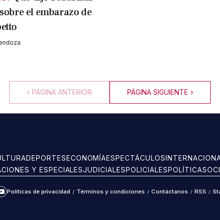
 sobre el embarazo de
etto
Mendoza
‹
PÁGINA ANTERIOR
PÁGINA SIGUIENTE
›
ULTURA
DEPORTES
ECONOMÍA
ESPECTÁCULOS
INTERNACION
ACIONES Y ESPECIALES
JUDICIALES
POLICIALES
POLÍTICA
SOC
Políticas de privacidad
/
Términos y condiciones
/
Contáctanos
/
RSS
/
St
ram
kTok
YouTube