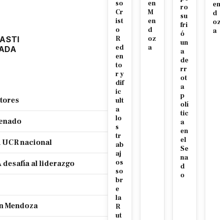
so
en
e
ro
Cr
M
d
su
ist
en
o
fri
o
d
a
ó
ASTI
R
oz
un
ed
a
ADA
a
en
de
to
rr
r y
ot
dif
a
ic
p
ctores
ult
olí
a
tic
lo
Senado
a
s
en
tr
el
a UCR nacional
ab
Se
aj
na
os
 desafía al liderazgo
d
so
o
br
e
la
ran Mendoza
R
ut