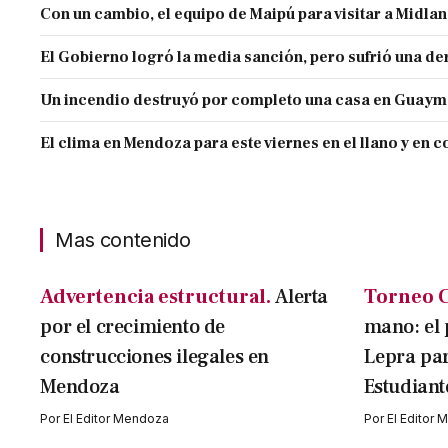
Con un cambio, el equipo de Maipú para visitar a Midla
El Gobierno logró la media sanción, pero sufrió una der
Un incendio destruyó por completo una casa en Guaym
El clima en Mendoza para este viernes en el llano y en c
Mas contenido
Advertencia estructural.
Alerta
Torneo C
por el crecimiento de
mano: el 
construcciones ilegales en
Lepra par
Mendoza
Estudiant
Por
El Editor Mendoza
Por
El Editor