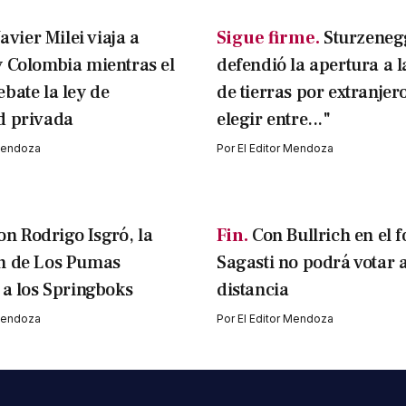
Javier Milei viaja a
Sigue firme.
Sturzeneg
 Colombia mientras el
defendió la apertura a 
bate la ley de
de tierras por extranjer
d privada
elegir entre..."
 Mendoza
Por
El Editor Mendoza
on Rodrigo Isgró, la
Fin.
Con Bullrich en el f
n de Los Pumas
Sagasti no podrá votar 
 a los Springboks
distancia
 Mendoza
Por
El Editor Mendoza