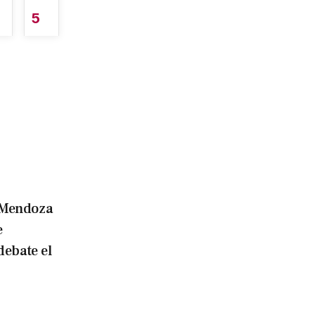
5
Mendoza
e
debate el