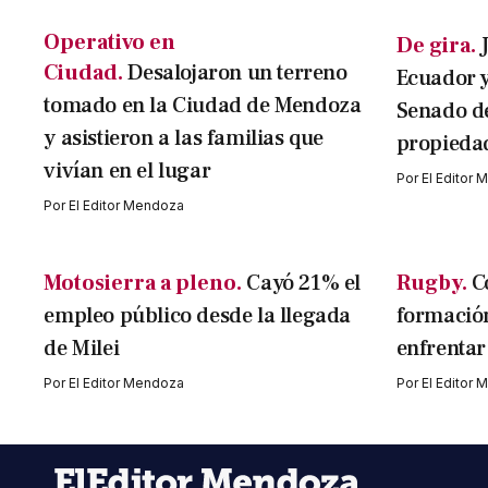
Operativo en
De gira.
Ciudad.
Desalojaron un terreno
Ecuador y
tomado en la Ciudad de Mendoza
Senado de
y asistieron a las familias que
propieda
vivían en el lugar
Por
El Editor
Por
El Editor Mendoza
Motosierra a pleno.
Cayó 21% el
Rugby.
C
empleo público desde la llegada
formació
de Milei
enfrentar
Por
El Editor Mendoza
Por
El Editor