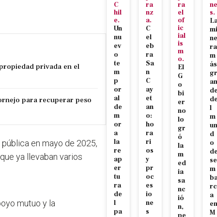
C
ra
ra
n
hil
nz
el
s.
e.
a.
of
L
ic
Un
C
m
ial
nu
el
n
is
ev
eb
ra
m
o
ra
m
o.
te
Sa
ás
propiedad privada en el
El
m
n
g
G
p
C
a
o
or
ay
d
bi
al
et
ornejo para recuperar peso
d
er
de
an
l
no
m
o:
m
lo
or
ho
u
gr
a
ra
d
ó
la
ri
zo pública en mayo de 2025,
o
la
re
os
d
m
ue ya llevaban varios
ap
y
se
ed
er
pr
m
ia
tu
oc
b
sa
ra
es
rc
nc
de
io
a
ió
poyo mutuo y la
l
ne
e
n,
pa
s
M
pe