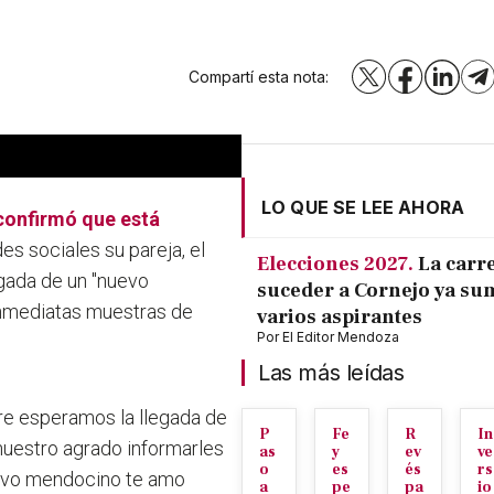
Compartí esta nota:
X
Facebook
LinkedI
T
LO QUE SE LEE AHORA
onfirmó que está
des sociales su pareja, el
Elecciones 2027.
La carr
egada de un "nuevo
suceder a Cornejo ya su
inmediatas muestras de
varios aspirantes
Por
El Editor Mendoza
Las más leídas
re esperamos la llegada de
P
Fe
R
In
nuestro agrado informarles
as
y
ev
ve
o
es
és
rs
uevo mendocino te amo
a
pe
pa
io