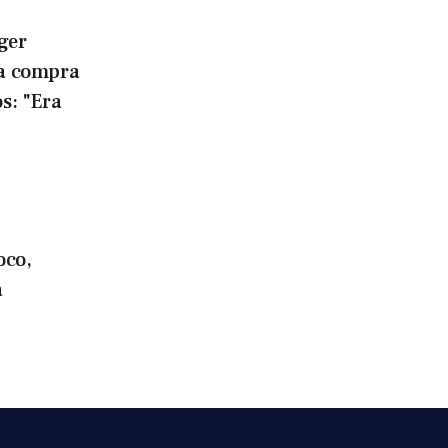
ger
la compra
os: "Era
oco,
a