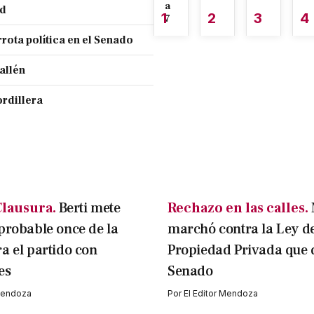
a
nd
1
2
3
4
7
rota política en el Senado
allén
ordillera
lausura.
Berti mete
Rechazo en las calles.
probable once de la
marchó contra la Ley d
a el partido con
Propiedad Privada que 
es
Senado
 Mendoza
Por
El Editor Mendoza