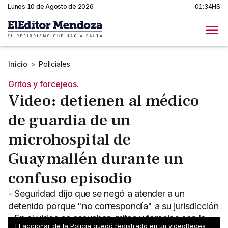
Lunes 10 de Agosto de 2026
01:34HS
Inicio
>
Policiales
Gritos y forcejeos.
Video: detienen al médico
de guardia de un
microhospital de
Guaymallén durante un
confuso episodio
- Seguridad dijo que se negó a atender a un
detenido porque "no correspondía" a su jurisdicción
- En el video se escuchan gritos y forcejos con la
El accionar de la Policía quedó registrado en un videoRedes