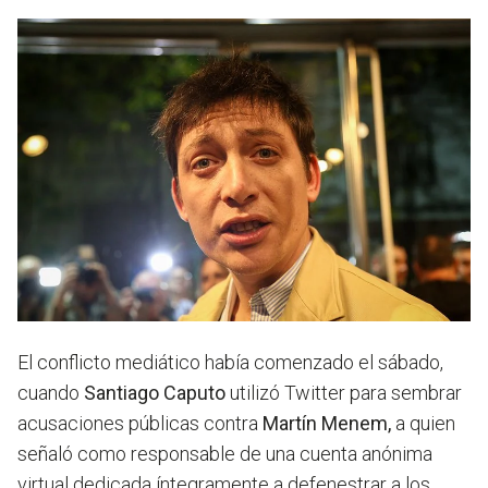
El conflicto mediático había comenzado el sábado,
cuando
Santiago Caputo
utilizó Twitter para sembrar
acusaciones públicas contra
Martín Menem,
a quien
señaló como responsable de una cuenta anónima
virtual dedicada íntegramente a defenestrar a los