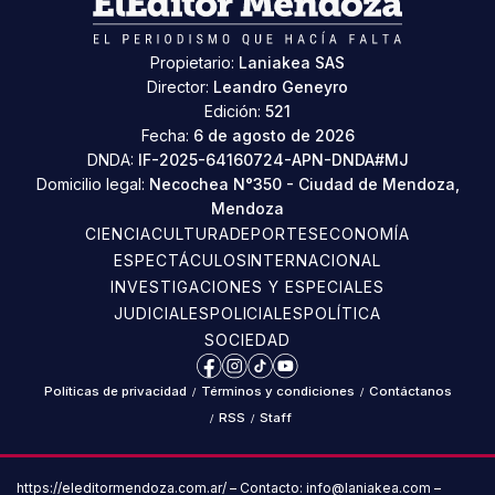
Propietario:
Laniakea SAS
Director:
Leandro Geneyro
Edición:
521
Fecha:
6 de agosto de 2026
DNDA:
IF-2025-64160724-APN-DNDA#MJ
Domicilio legal:
Necochea N°350 - Ciudad de Mendoza,
Mendoza
CIENCIA
CULTURA
DEPORTES
ECONOMÍA
ESPECTÁCULOS
INTERNACIONAL
INVESTIGACIONES Y ESPECIALES
JUDICIALES
POLICIALES
POLÍTICA
SOCIEDAD
Facebook
Instagram
TikTok
YouTube
Políticas de privacidad
/
Términos y condiciones
/
Contáctanos
/
RSS
/
Staff
https://eleditormendoza.com.ar/ – Contacto: info@laniakea.com –