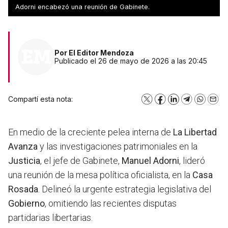
facciones.
Adorni encabezó una reunión de Gabinete.
Por
El Editor Mendoza
Publicado el 26 de mayo de 2026 a las 20:45
Compartí esta nota:
X
Facebook
LinkedIn
Telegram
WhatsA
Emai
En medio de la creciente pelea interna de
La Libertad
Avanza
y las investigaciones patrimoniales en la
Justicia
, el jefe de Gabinete,
Manuel Adorni
, lideró
una reunión de la mesa política oficialista, en la
Casa
Rosada
. Delineó la urgente estrategia legislativa del
Gobierno
, omitiendo las recientes disputas
partidarias libertarias.