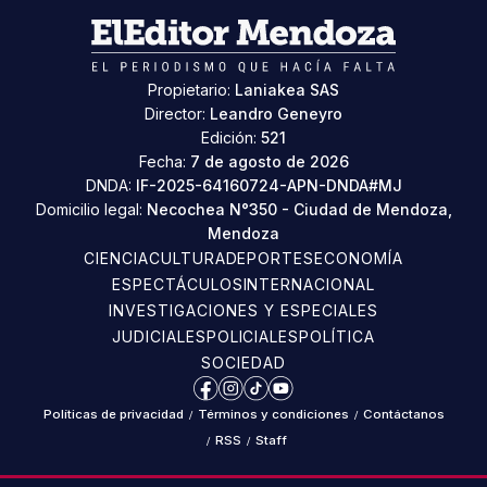
Propietario:
Laniakea SAS
Director:
Leandro Geneyro
Edición:
521
Fecha:
7 de agosto de 2026
DNDA:
IF-2025-64160724-APN-DNDA#MJ
Domicilio legal:
Necochea N°350 - Ciudad de Mendoza,
Mendoza
CIENCIA
CULTURA
DEPORTES
ECONOMÍA
ESPECTÁCULOS
INTERNACIONAL
INVESTIGACIONES Y ESPECIALES
JUDICIALES
POLICIALES
POLÍTICA
SOCIEDAD
Facebook
Instagram
TikTok
YouTube
Políticas de privacidad
/
Términos y condiciones
/
Contáctanos
/
RSS
/
Staff