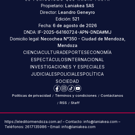
Propietario:
Laniakea SAS
Director:
Leandro Geneyro
Edición:
521
Fecha:
6 de agosto de 2026
DNDA:
IF-2025-64160724-APN-DNDA#MJ
Domicilio legal:
Necochea N°350 - Ciudad de Mendoza,
Mendoza
CIENCIA
CULTURA
DEPORTES
ECONOMÍA
ESPECTÁCULOS
INTERNACIONAL
INVESTIGACIONES Y ESPECIALES
JUDICIALES
POLICIALES
POLÍTICA
SOCIEDAD
Facebook
Instagram
TikTok
YouTube
Políticas de privacidad
/
Términos y condiciones
/
Contáctanos
/
RSS
/
Staff
https://eleditormendoza.com.ar/ – Contacto: info@laniakea.com –
Teléfonos: 2617135986 – Email: info@laniakea.com