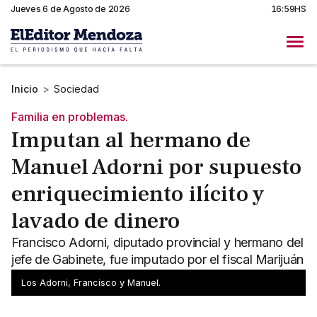
Jueves 6 de Agosto de 2026
16:59HS
Inicio
>
Sociedad
Familia en problemas.
Imputan al hermano de
Manuel Adorni por supuesto
enriquecimiento ilícito y
lavado de dinero
Francisco Adorni, diputado provincial y hermano del
jefe de Gabinete, fue imputado por el fiscal Marijuán
tras la denuncia de la exlibertaria Marcela Pagano.
Los Adorni, Francisco y Manuel.