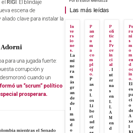
Por
El Editor Mendoza
o el
RIGI
. El blindaje
Las más leídas
 nueva escena de
liado clave para instalar la
In
P
P
P
ve
an
olí
r
rs
or
tic
ni
io
a
a
s
 Adorni
ne
m
Pr
m
s.
a
ov
o
co
in
m
La
m
ci
e
ba para una jugada fuerte:
mi
pl
al
d
ne
upuesta corrupción y
ej
o
.
I
ra
o.
in
nt
se desmoronó cuando un
m
o.
P
er
ás
El
as
formó un “scrum” político
na
gr
es
o
s
an
 especial prosperara.
p
L
en
de
ci
os
L
de
o
Li
L
l
d
be
A
m
A
rt
M
un
x
ad
en
d
l
or
d
Colombia mientras el Senado
o
Ki
es