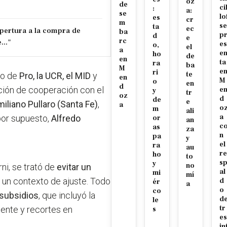
oz
de
ci
:
a:
se
lo
es
cr
m
se
ta
ec
pertura a la compra de
ba
p
d
e
rc
..."
es
o,
el
a
e
ho
de
en
ta
ra
ba
M
e
ri
te
lio de
Pro, la UCR, el MID
y
en
M
o
en
d
ción de cooperación con el
e
y
tr
oz
d
de
e
iliano Pullaro (Santa Fe)
,
a
o
m
ali
a
por supuesto,
Alfredo
or
an
c
as
za
n
pa
y
el
ra
au
re
ho
to
s
y
no
ni, se trató de
evitar un
al
mi
mí
n un contexto de ajuste. Todo
d
ér
a
o
co
 subsidios
, que incluyó la
d
le
tr
ente y recortes en
s
es
in