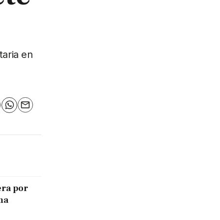
taria en
n
elegram
WhatsApp
Email
era por
ma