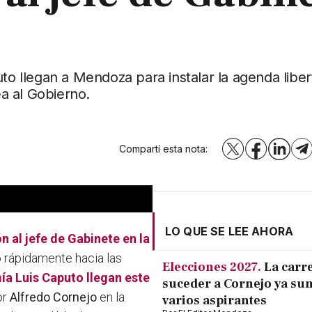
to llegan a Mendoza para instalar la agenda liber
a al Gobierno.
Compartí esta nota:
X
Facebook
LinkedI
T
LO QUE SE LEE AHORA
n al jefe de Gabinete en la
dó rápidamente hacia las
Elecciones 2027.
La carr
mía
Luis Caputo
llegan este
suceder a Cornejo ya su
or
Alfredo Cornejo
en la
varios aspirantes