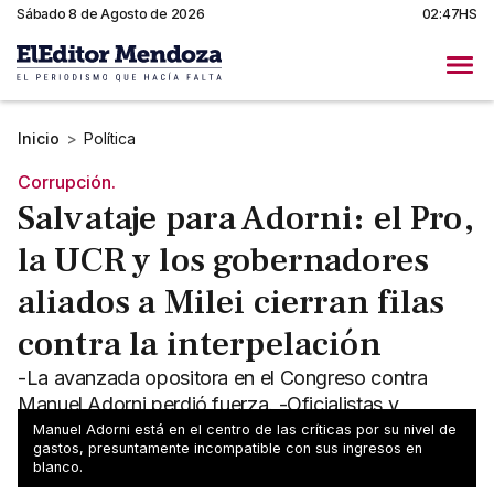
Sábado 8 de Agosto de 2026
02:47HS
Inicio
>
Política
Corrupción.
Salvataje para Adorni: el Pro,
la UCR y los gobernadores
aliados a Milei cierran filas
contra la interpelación
-La avanzada opositora en el Congreso contra
Manuel Adorni perdió fuerza. -Oficialistas y
colaboracionistas con Milei se abroquelaron para
Manuel Adorni está en el centro de las críticas por su nivel de
gastos, presuntamente incompatible con sus ingresos en
impedir la citación.
blanco.