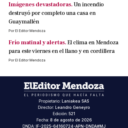
Imágenes devastadoras.
Un incendio
destruyó por completo una casa en
Guaymallén
Por
El Editor Mendoza
Frío matinal y alertas.
El clima en Mendoza
para este viernes en el llano y en cordillera
Por
El Editor Mendoza
Propietario:
Laniakea SAS
Director:
Leandro Geneyro
Edición:
521
Fecha:
8 de agosto de 2026
DNDA:
IF-2025-64160724-APN-DNDA#MJ