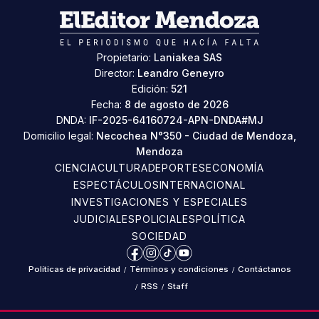
Propietario:
Laniakea SAS
Director:
Leandro Geneyro
Edición:
521
Fecha:
8 de agosto de 2026
DNDA:
IF-2025-64160724-APN-DNDA#MJ
Domicilio legal:
Necochea N°350 - Ciudad de Mendoza,
Mendoza
CIENCIA
CULTURA
DEPORTES
ECONOMÍA
ESPECTÁCULOS
INTERNACIONAL
INVESTIGACIONES Y ESPECIALES
JUDICIALES
POLICIALES
POLÍTICA
SOCIEDAD
Facebook
Instagram
TikTok
YouTube
Políticas de privacidad
/
Términos y condiciones
/
Contáctanos
/
RSS
/
Staff