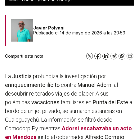
Javier Polvani
Publicado el 14 de mayo de 2026 a las 20:59
Compartí esta nota:
X
Facebook
LinkedIn
Telegram
WhatsA
Emai
La
Justicia
profundiza la investigación por
enriquecimiento ilícito
contra
Manuel Adorni
al
descubrir reiterados
viajes
de placer. A sus
polémicas
vacaciones
familiares en
Punta del Este
a
bordo de un jet privado, se sumaron estancias en
Gualeguaychú. La información se filtró desde
Comodorp Py mientras
Adorni encabazaba un acto
en Mendoza
junto al gobernador
Alfredo Cornejo
.