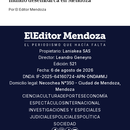
mundo desembarca en Mendoza
Por
El Editor Mendoza
Propietario:
Laniakea SAS
Director:
Leandro Geneyro
Edición:
521
Fecha:
6 de agosto de 2026
DNDA:
IF-2025-64160724-APN-DNDA#MJ
Domicilio legal:
Necochea N°350 - Ciudad de Mendoza,
Mendoza
CIENCIA
CULTURA
DEPORTES
ECONOMÍA
ESPECTÁCULOS
INTERNACIONAL
INVESTIGACIONES Y ESPECIALES
JUDICIALES
POLICIALES
POLÍTICA
SOCIEDAD