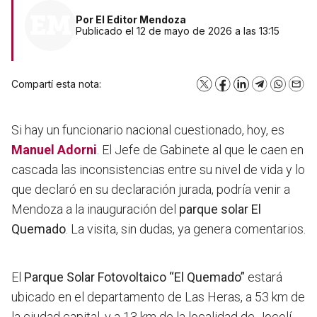
Por
El Editor Mendoza
Publicado el 12 de mayo de 2026 a las 13:15
Compartí esta nota:
X
Facebook
LinkedIn
Telegram
WhatsA
Emai
Si hay un funcionario nacional cuestionado, hoy, es
Manuel Adorni
. El Jefe de Gabinete al que le caen en
cascada las inconsistencias entre su nivel de vida y lo
que declaró en su declaración jurada, podría venir a
Mendoza a la inauguración del
parque solar El
Quemado
. La visita, sin dudas, ya genera comentarios.
El
Parque Solar Fotovoltaico “El Quemado”
estará
ubicado en el departamento de Las Heras, a 53 km de
la ciudad capital, y a 13 km de la localidad de Jocolí.