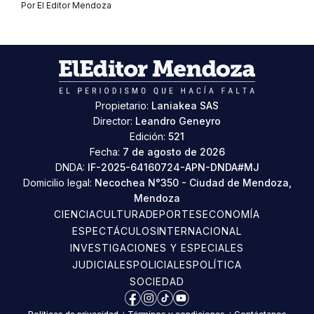
Por
El Editor Mendoza
Propietario:
Laniakea SAS
Director:
Leandro Geneyro
Edición:
521
Fecha:
7 de agosto de 2026
DNDA:
IF-2025-64160724-APN-DNDA#MJ
Domicilio legal:
Necochea N°350 - Ciudad de Mendoza,
Mendoza
CIENCIA
CULTURA
DEPORTES
ECONOMÍA
ESPECTÁCULOS
INTERNACIONAL
INVESTIGACIONES Y ESPECIALES
JUDICIALES
POLICIALES
POLÍTICA
SOCIEDAD
Facebook
Instagram
TikTok
YouTube