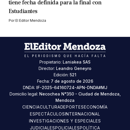
tiene fecha definida para la final con
Estudiantes
Por
El Editor Mendoza
Propietario:
Laniakea SAS
Director:
Leandro Geneyro
Edición:
521
Fecha:
7 de agosto de 2026
DNDA:
IF-2025-64160724-APN-DNDA#MJ
Domicilio legal:
Necochea N°350 - Ciudad de Mendoza,
Mendoza
CIENCIA
CULTURA
DEPORTES
ECONOMÍA
ESPECTÁCULOS
INTERNACIONAL
INVESTIGACIONES Y ESPECIALES
JUDICIALES
POLICIALES
POLÍTICA