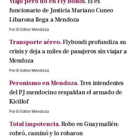
Viajo pero no en Fly Bondi.
El ex
funcionario de Justicia Mariano Cuneo
Libarona llega a Mendoza
Por
El Editor Mendoza
Transporte aéreo.
Flybondi profundiza su
crisis y deja a miles de pasajeros sin viajar a
Mendoza
Por
El Editor Mendoza
Peronismo en Mendoza.
Tres intendentes
del PJ mendocino respaldan el armado de
Kicillof
Por
El Editor Mendoza
Total impotencia.
Robo en Guaymallén:
cobró, caminó y lo robaron