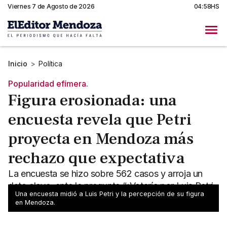
Viernes 7 de Agosto de 2026
04:58HS
Inicio
>
Política
Popularidad efímera.
Figura erosionada: una
encuesta revela que Petri
proyecta en Mendoza más
rechazo que expectativa
La encuesta se hizo sobre 562 casos y arroja un
dato clave: ante la pregunta “¿Votaría por Luis Petri
Una encuesta midió a Luis Petri y la percepción de su figura
para gobernador?".
en Mendoza.