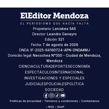
Propietario:
Laniakea SAS
Director:
Leandro Geneyro
Edición:
521
Fecha:
7 de agosto de 2026
DNDA:
IF-2025-64160724-APN-DNDA#MJ
Domicilio legal:
Necochea N°350 - Ciudad de Mendoza,
Mendoza
CIENCIA
CULTURA
DEPORTES
ECONOMÍA
ESPECTÁCULOS
INTERNACIONAL
INVESTIGACIONES Y ESPECIALES
JUDICIALES
POLICIALES
POLÍTICA
SOCIEDAD
Facebook
Instagram
TikTok
YouTube
Políticas de privacidad
/
Términos y condiciones
/
Contáctanos
/
RSS
/
Staff