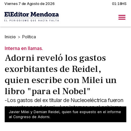
Viernes 7 de Agosto de 2026
01:18HS
Inicio
>
Política
Interna en llamas.
Adorni reveló los gastos
exorbitantes de Reidel,
quien escribe con Milei un
libro "para el Nobel"
-Los gastos del ex titular de Nucleoeléctrica fueron
expuestos por Adorni. -Las internas en el gobierno
Javier Milei y Demian Reidel, quien fue expuesto en el informe
están en su punto extremo.
al Congreso de Adorni.