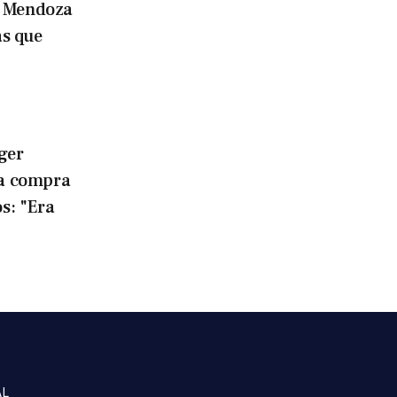
e Mendoza
as que
ger
la compra
os: "Era
AL