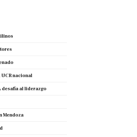
ilinos
ctores
Senado
a UCR nacional
 desafía al liderazgo
ran Mendoza
nd