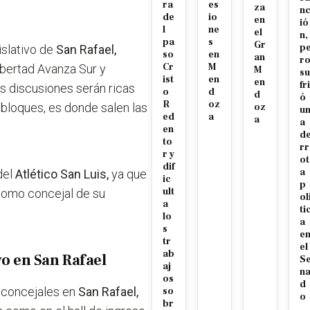
ra
es
za
n
de
io
en
ió
l
ne
el
n,
pa
s
Gr
p
islativo de
San Rafael,
so
en
an
r
Cr
M
bertad Avanza Sur y
M
su
ist
en
en
fri
as discusiones serán ricas
o
d
d
ó
R
oz
 bloques, es donde salen las
oz
u
ed
a
a
a
en
d
to
rr
r y
ot
dif
a
del
Atlético San Luis,
ya que
ic
p
ult
 como concejal de su
ol
a
ti
lo
a
s
e
tr
el
ab
vo en San Rafael
S
aj
n
os
d
 concejales en
San Rafael,
so
o
br