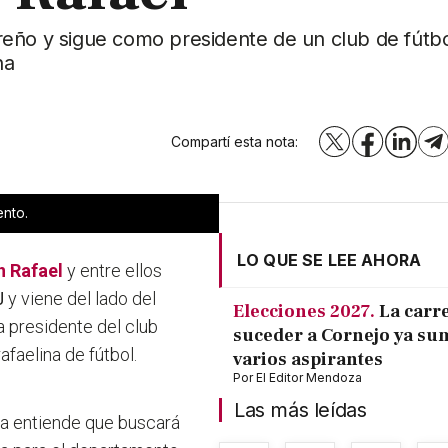
reño y sigue como presidente de un club de fútbo
na
Compartí esta nota:
X
Facebook
LinkedI
T
ento.
LO QUE SE LEE AHORA
 Rafael
y entre ellos
J
y viene del lado del
Elecciones 2027.
La carr
a presidente del club
suceder a Cornejo ya su
afaelina de fútbol.
varios aspirantes
Por
El Editor Mendoza
Las más leídas
ta entiende que buscará