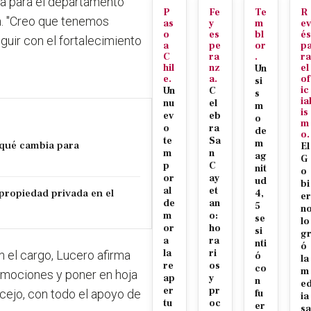
ia para el departamento
P
Fe
Te
R
n.
"Creo que tenemos
as
y
m
ev
o
es
bl
és
guir con el fortalecimiento
a
pe
or
p
C
ra
.
ra
hil
nz
el
Un
e.
a.
of
si
ic
Un
C
s
ia
nu
el
m
is
ev
eb
o
m
o
ra
de
o.
te
Sa
m
 qué cambia para
El
m
n
ag
G
p
C
nit
o
or
ay
ud
bi
al
et
propiedad privada en el
4,
er
de
an
5
n
m
o:
se
lo
or
ho
si
g
a
ra
nti
ó
la
ri
n el cargo, Lucero afirma
ó
la
re
os
co
m
emociones y poner en hoja
ap
y
n
e
er
pr
ncejo, con todo el apoyo de
fu
ia
tu
oc
er
sa