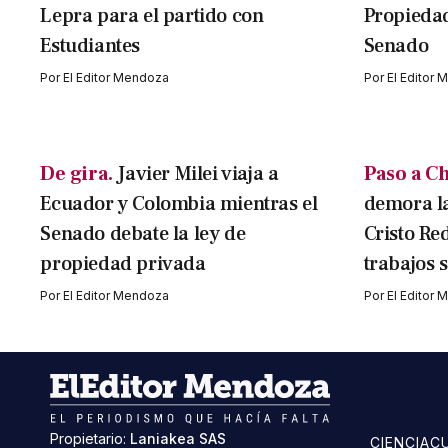
Lepra para el partido con
Propiedad
Estudiantes
Senado
Por
El Editor Mendoza
Por
El Editor
De gira.
Javier Milei viaja a
Paso a Ch
Ecuador y Colombia mientras el
demora la
Senado debate la ley de
Cristo Red
propiedad privada
trabajos 
Por
El Editor Mendoza
Por
El Editor
Propietario:
Laniakea SAS
CIENCIA
C