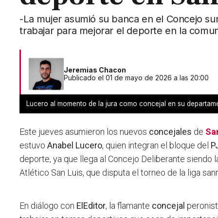
-La mujer asumió su banca en el Concejo su
trabajar para mejorar el deporte en la comu
Jeremias Chacon
Publicado el 01 de mayo de 2026 a las 20:00
Lucero al momento de la jura como concejal en su departam
Este jueves asumieron los nuevos
concejales
de
San
estuvo
Anabel Lucero
, quien integran el bloque del
P
deporte, ya que llega al Concejo Deliberante siendo l
Atlético San Luis, que disputa el torneo de la liga sanr
En diálogo con
ElEditor
, la flamante
concejal
peronis