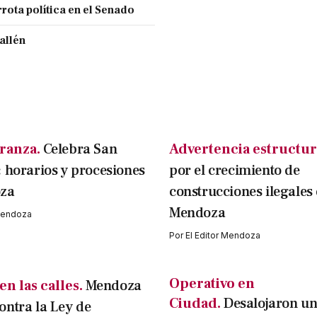
rota política en el Senado
allén
eranza.
Celebra San
Advertencia estructur
 horarios y procesiones
por el crecimiento de
za
construcciones ilegales
Mendoza
 Mendoza
Por
El Editor Mendoza
Operativo en
n las calles.
Mendoza
Ciudad.
Desalojaron un
ntra la Ley de