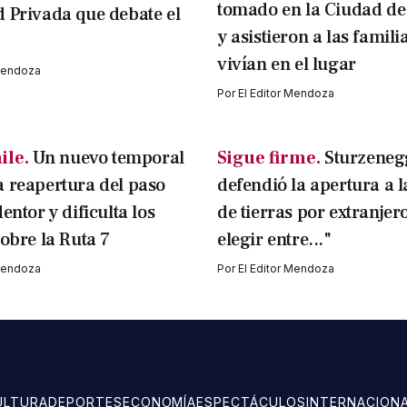
tomado en la Ciudad d
 Privada que debate el
y asistieron a las famili
vivían en el lugar
 Mendoza
Por
El Editor Mendoza
ile.
Un nuevo temporal
Sigue firme.
Sturzeneg
 reapertura del paso
defendió la apertura a 
entor y dificulta los
de tierras por extranjer
sobre la Ruta 7
elegir entre..."
 Mendoza
Por
El Editor Mendoza
ULTURA
DEPORTES
ECONOMÍA
ESPECTÁCULOS
INTERNACION