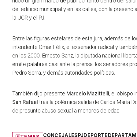
hubo un gran marco de público, tanto dentro del saló
del edificio municipal y en las calles, con la presenc
la UCR y el
PJ
.
Entre las figuras estelares de esta jura, además de l
intendente Omar Félix, el exsenador radical y tambié
en los 2000, Ernesto Sanz, la diputada nacional liberta
emite palabras casi ante la prensa, los senadores pro
Pedro Serra,
y demás autoridades políticas.
También dijo presente
Marcelo Mazittelli,
el obispo i
San Rafael
tras la polémica salida de Carlos María 
de presunto abuso sexual a menores de edad.
CONCEJALES
PJ
DEPORTE
DEPARTAME
TEMAS