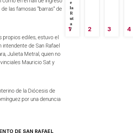
n como en el hall de ingreso
e
la
ia de las famosas "barras" de
R
ut
a
1
2
3
4
7
os propios ediles, estuvo
el
n intendente de San Rafael
ra, Julieta Metral, quien no
vinciales Mauricio Sat y
nterino de la Diócesis de
Domínguez por una denuncia
NTO DE SAN RAFAEL