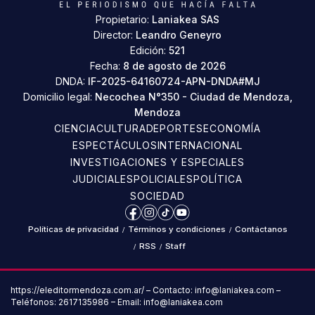
Propietario:
Laniakea SAS
Director:
Leandro Geneyro
Edición:
521
Fecha:
8 de agosto de 2026
DNDA:
IF-2025-64160724-APN-DNDA#MJ
Domicilio legal:
Necochea N°350 - Ciudad de Mendoza,
Mendoza
CIENCIA
CULTURA
DEPORTES
ECONOMÍA
ESPECTÁCULOS
INTERNACIONAL
INVESTIGACIONES Y ESPECIALES
JUDICIALES
POLICIALES
POLÍTICA
SOCIEDAD
Facebook
Instagram
TikTok
YouTube
Políticas de privacidad
/
Términos y condiciones
/
Contáctanos
/
RSS
/
Staff
https://eleditormendoza.com.ar/ – Contacto: info@laniakea.com –
Teléfonos: 2617135986 – Email: info@laniakea.com