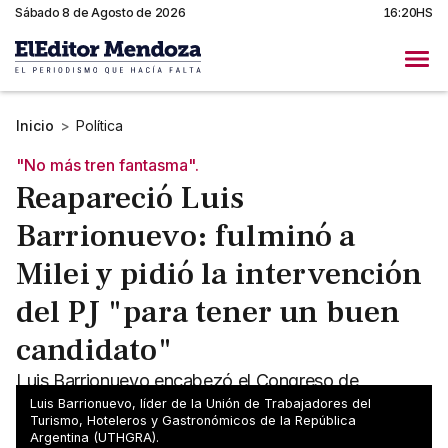
Sábado 8 de Agosto de 2026
16:20HS
Inicio
>
Política
"No más tren fantasma".
Reapareció Luis
Barrionuevo: fulminó a
Milei y pidió la intervención
del PJ "para tener un buen
candidato"
Luis Barrionuevo encabezó el Congreso de
UTHGRA en Mar del Plata y lanzó duras críticas al
Luis Barrionuevo, líder de la Unión de Trabajadores del
Turismo, Hoteleros y Gastronómicos de la República
ajuste y la política laboral del gobierno de Milei.
Argentina (UTHGRA).