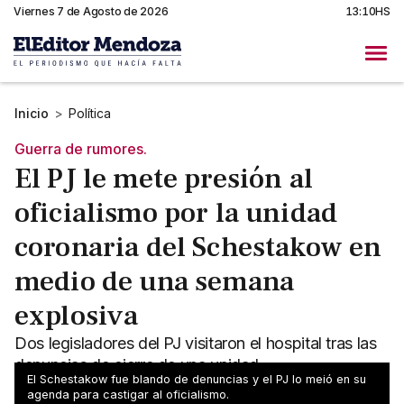
Viernes 7 de Agosto de 2026
13:10HS
Inicio
>
Política
Guerra de rumores.
El PJ le mete presión al
oficialismo por la unidad
coronaria del Schestakow en
medio de una semana
explosiva
Dos legisladores del PJ visitaron el hospital tras las
denuncias de cierre de una unidad
El Schestakow fue blando de denuncias y el PJ lo meió en su
clave,desmentidas por el Gobierno.
agenda para castigar al oficialismo.