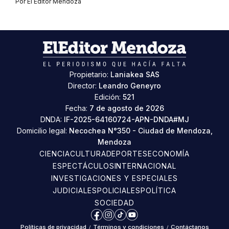
Por
El Editor Mendoza
Propietario:
Laniakea SAS
Director:
Leandro Geneyro
Edición:
521
Fecha:
7 de agosto de 2026
DNDA:
IF-2025-64160724-APN-DNDA#MJ
Domicilio legal:
Necochea N°350 - Ciudad de Mendoza,
Mendoza
CIENCIA
CULTURA
DEPORTES
ECONOMÍA
ESPECTÁCULOS
INTERNACIONAL
INVESTIGACIONES Y ESPECIALES
JUDICIALES
POLICIALES
POLÍTICA
SOCIEDAD
Facebook
Instagram
TikTok
YouTube
Políticas de privacidad
/
Términos y condiciones
/
Contáctanos