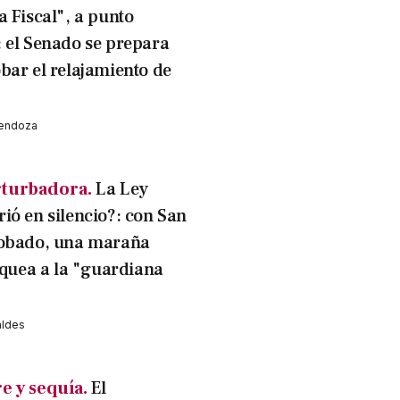
a Fiscal", a punto
 el Senado se prepara
bar el relajamiento de
Mendoza
turbadora.
La Ley
ió en silencio?: con San
robado, una maraña
jaquea a la "guardiana
aldes
e y sequía.
El