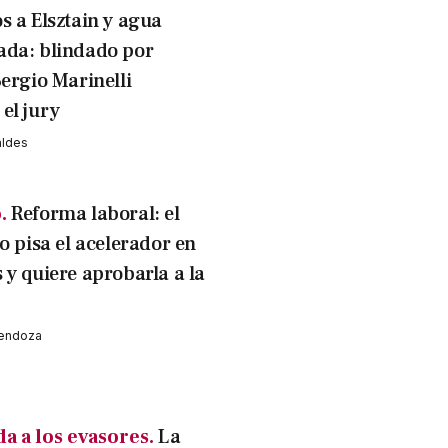
s a Elsztain y agua
da: blindado por
Sergio Marinelli
el jury
aldes
.
Reforma laboral: el
o pisa el acelerador en
 y quiere aprobarla a la
Mendoza
da a los evasores.
La