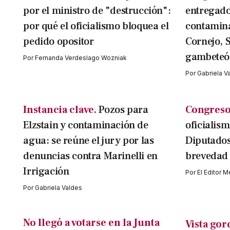
por el ministro de "destrucción":
entregado
por qué el oficialismo bloquea el
contamina
pedido opositor
Cornejo, 
gambeteó 
Por
Fernanda Verdeslago Wozniak
Por
Gabriela V
Instancia clave.
Pozos para
Congreso
Elzstain y contaminación de
oficialism
agua: se reúne el jury por las
Diputados
denuncias contra Marinelli en
brevedad
Irrigación
Por
El Editor 
Por
Gabriela Valdes
No llegó a votarse en la Junta
Vista gor