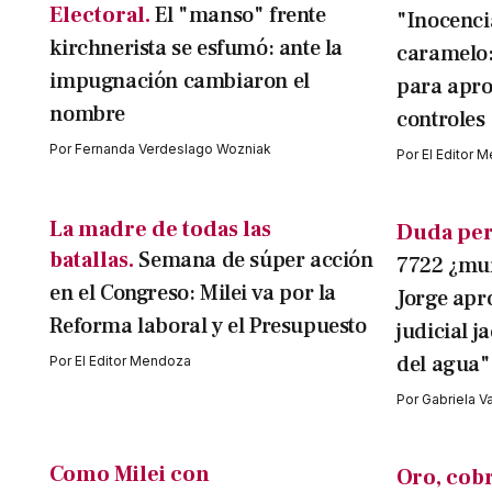
Electoral.
El "manso" frente
"Inocenci
kirchnerista se esfumó: ante la
caramelo:
impugnación cambiaron el
para apro
nombre
controles
Por
Fernanda Verdeslago Wozniak
Por
El Editor 
La madre de todas las
Duda per
batallas.
Semana de súper acción
7722 ¿mur
en el Congreso: Milei va por la
Jorge ap
Reforma laboral y el Presupuesto
judicial 
del agua"
Por
El Editor Mendoza
Por
Gabriela V
Como Milei con
Oro, cobr