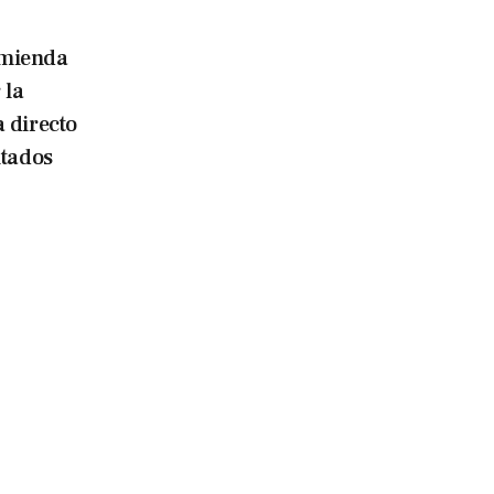
mienda
 la
 directo
utados