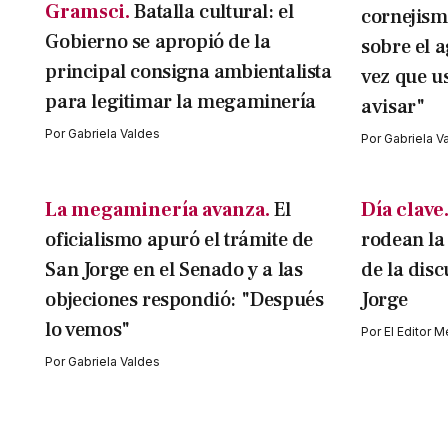
Gramsci.
Batalla cultural: el
cornejism
Gobierno se apropió de la
sobre el 
principal consigna ambientalista
vez que u
para legitimar la megaminería
avisar"
Por
Gabriela Valdes
Por
Gabriela V
La megaminería avanza.
El
Día clave
oficialismo apuró el trámite de
rodean la
San Jorge en el Senado y a las
de la disc
objeciones respondió: "Después
Jorge
lo vemos"
Por
El Editor 
Por
Gabriela Valdes