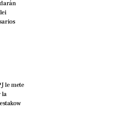
edarán
lei
sarios
PJ le mete
 la
hestakow