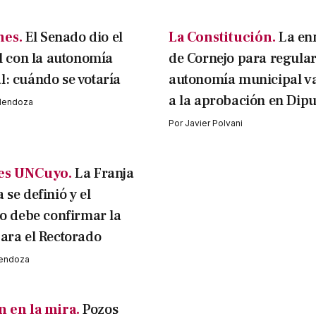
nes.
El Senado dio el
La Constitución.
La en
al con la autonomía
de Cornejo para regular
: cuándo se votaría
autonomía municipal va
a la aprobación en Dip
 Mendoza
Por
Javier Polvani
es UNCuyo.
La Franja
se definió y el
mo debe confirmar la
ara el Rectorado
Mendoza
n en la mira.
Pozos