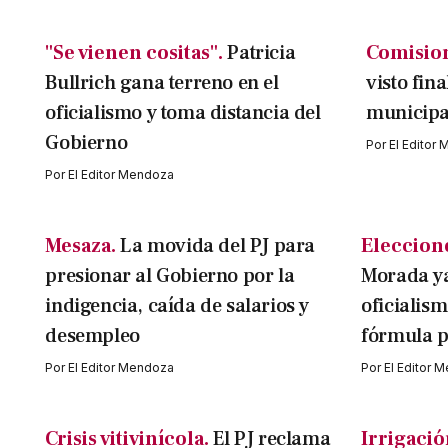
"Se vienen cositas".
Patricia
Comisio
Bullrich gana terreno en el
visto fin
oficialismo y toma distancia del
municipal
Gobierno
Por
El Editor
Por
El Editor Mendoza
Mesaza.
La movida del PJ para
Eleccion
presionar al Gobierno por la
Morada ya 
indigencia, caída de salarios y
oficialis
desempleo
fórmula p
Por
El Editor Mendoza
Por
El Editor 
Crisis vitivinícola.
El PJ reclama
Irrigació