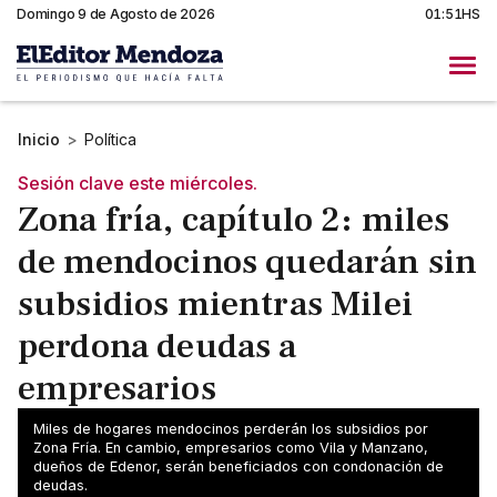
Domingo 9 de Agosto de 2026
01:51HS
Inicio
>
Política
Sesión clave este miércoles.
Zona fría, capítulo 2: miles
de mendocinos quedarán sin
subsidios mientras Milei
perdona deudas a
empresarios
Miles de mendocinos quedarán fuera de subsidios si
Miles de hogares mendocinos perderán los subsidios por
se aprueba el proyecto para recortar la Zona Fría. En
Zona Fría. En cambio, empresarios como Vila y Manzano,
dueños de Edenor, serán beneficiados con condonación de
paralelo se condona deudas a distribuidoras.
deudas.