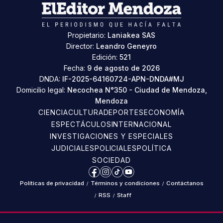
Propietario:
Laniakea SAS
Director:
Leandro Geneyro
Edición:
521
Fecha:
9 de agosto de 2026
DNDA:
IF-2025-64160724-APN-DNDA#MJ
Domicilio legal:
Necochea N°350 - Ciudad de Mendoza,
Mendoza
CIENCIA
CULTURA
DEPORTES
ECONOMÍA
ESPECTÁCULOS
INTERNACIONAL
INVESTIGACIONES Y ESPECIALES
JUDICIALES
POLICIALES
POLÍTICA
SOCIEDAD
Facebook
Instagram
TikTok
YouTube
Políticas de privacidad
/
Términos y condiciones
/
Contáctanos
/
RSS
/
Staff