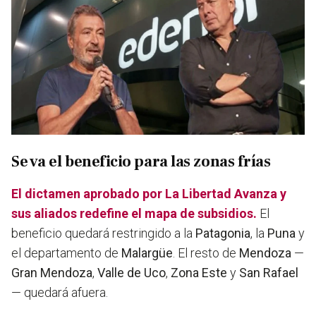
Se va el beneficio para las zonas frías
El dictamen aprobado por La Libertad Avanza y
sus aliados redefine el mapa de subsidios.
El
beneficio quedará restringido a la
Patagonia
, la
Puna
y
el departamento de
Malargüe
. El resto de
Mendoza
—
Gran Mendoza
,
Valle de Uco
,
Zona Este
y
San Rafael
— quedará afuera.