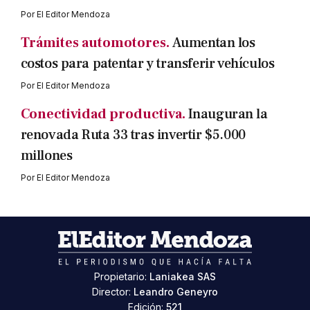
Por
El Editor Mendoza
Trámites automotores.
Aumentan los
costos para patentar y transferir vehículos
Por
El Editor Mendoza
Conectividad productiva.
Inauguran la
renovada Ruta 33 tras invertir $5.000
millones
Por
El Editor Mendoza
Propietario:
Laniakea SAS
Director:
Leandro Geneyro
Edición:
521