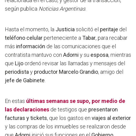
relacionada en el caso, y gestor de la transacción,
según publica
Noticias Argentinas
.
Hasta el momento,
la
Justicia
solicitó el
peritaje
del
teléfono celular
perteneciente a
T
abar
, para recabar
más
información
de las comunicaciones que el
contratista mantuvo con
Adorni
y su
esposa
, mientras
que
Lijo
ordenó revisar las llamadas y mensajes del
periodista
y
productor
Marcelo Grandio
, amigo del
jefe de Gabinete
.
En estas
últimas semanas se supo, por medio de
las
declaraciones
de testigos que
presentaron
facturas y tickets
, que los gastos en
viajes al exterior
y las compras de los inmuebles se realizaron desde
que
Adorni
inició sus funciones en el
Gobierno