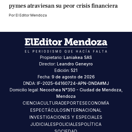
pymes atraviesan su peor crisis financiera
Por
El Editor Mendoza
Propietario:
Laniakea SAS
Director:
Leandro Geneyro
Edición:
521
Fecha:
9 de agosto de 2026
DNDA:
IF-2025-64160724-APN-DNDA#MJ
Domicilio legal:
Necochea N°350 - Ciudad de Mendoza,
Mendoza
CIENCIA
CULTURA
DEPORTES
ECONOMÍA
ESPECTÁCULOS
INTERNACIONAL
INVESTIGACIONES Y ESPECIALES
JUDICIALES
POLICIALES
POLÍTICA
SOCIEDAD