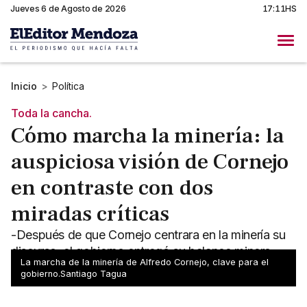
Jueves 6 de Agosto de 2026
17:11HS
Inicio
>
Política
Toda la cancha.
Cómo marcha la minería: la
auspiciosa visión de Cornejo
en contraste con dos
miradas críticas
-Después de que Cornejo centrara en la minería su
discurso, el gobierno entregó su balance minero -
La marcha de la minería de Alfredo Cornejo, clave para el
Presenta contrastes con miradas menos optimistas
gobierno.Santiago Tagua