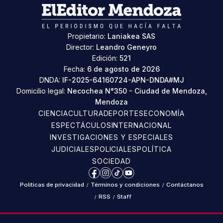
Propietario:
Laniakea SAS
Director:
Leandro Geneyro
Edición:
521
Fecha:
6 de agosto de 2026
DNDA:
IF-2025-64160724-APN-DNDA#MJ
Domicilio legal:
Necochea N°350 - Ciudad de Mendoza,
Mendoza
CIENCIA
CULTURA
DEPORTES
ECONOMÍA
ESPECTÁCULOS
INTERNACIONAL
INVESTIGACIONES Y ESPECIALES
JUDICIALES
POLICIALES
POLÍTICA
SOCIEDAD
Facebook
Instagram
TikTok
YouTube
Políticas de privacidad
/
Términos y condiciones
/
Contáctanos
/
RSS
/
Staff