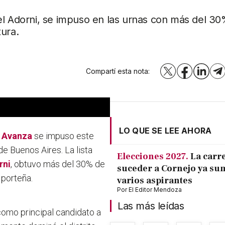
el Adorni, se impuso en las urnas con más del 30
tura.
Compartí esta nota:
X
Facebook
LinkedI
T
LO QUE SE LEE AHORA
d Avanza
se impuso este
de Buenos Aires. La lista
Elecciones 2027.
La carr
rni
, obtuvo más del 30% de
suceder a Cornejo ya su
 porteña.
varios aspirantes
Por
El Editor Mendoza
Las más leídas
como principal candidato a