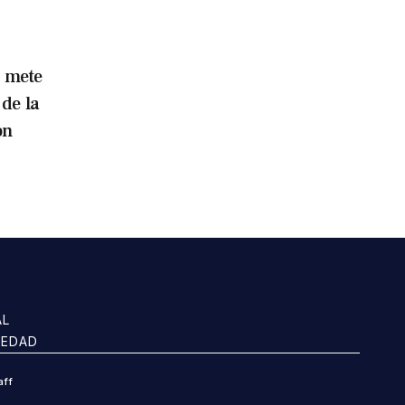
i mete
de la
on
AL
IEDAD
aff