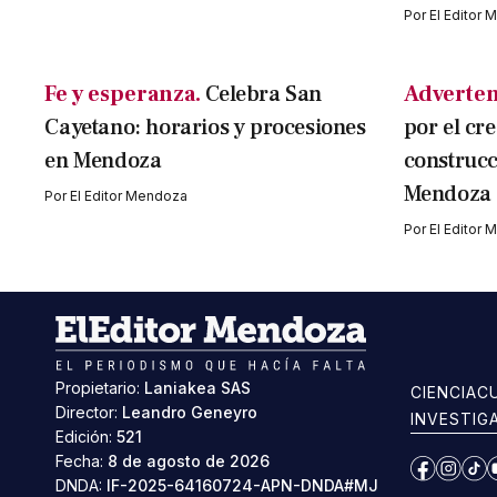
Por
El Editor
Fe y esperanza.
Celebra San
Adverten
Cayetano: horarios y procesiones
por el cr
en Mendoza
construcc
Mendoza
Por
El Editor Mendoza
Por
El Editor
Propietario:
Laniakea SAS
CIENCIA
C
Director:
Leandro Geneyro
INVESTIG
Edición:
521
Fecha:
8 de agosto de 2026
Facebook
Instag
Ti
DNDA:
IF-2025-64160724-APN-DNDA#MJ