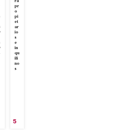
ra
e
pr
o
n
pi
et
a
ar
o
io
s
n
e
o
in
d
qu
ili
no
s
5