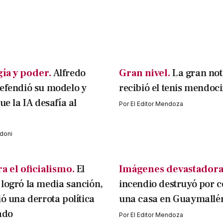
ía y poder.
Alfredo
Gran nivel.
La gran not
efendió su modelo y
recibió el tenis mendoc
ue la IA desafía al
Por
El Editor Mendoza
doni
a el oficialismo.
El
Imágenes devastadora
logró la media sanción,
incendio destruyó por 
ió una derrota política
una casa en Guaymallé
ado
Por
El Editor Mendoza