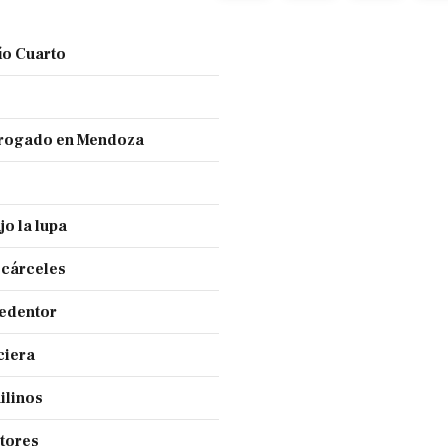
ío Cuarto
 drogado en Mendoza
jo la lupa
 cárceles
Redentor
ciera
ilinos
ctores