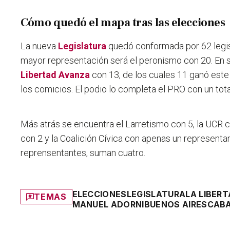
Cómo quedó el mapa tras las elecciones
La nueva
Legislatura
quedó conformada por 62 legi
mayor representación será el peronismo con 20
. En
Libertad Avanza
con 13, de los cuales 11 ganó est
los comicios. El podio lo completa el PRO con un tota
Más atrás se encuentra el Larretismo con 5, la UCR c
con 2 y la Coalición Cívica con apenas un representan
reprensentantes, suman cuatro.
ELECCIONES
LEGISLATURA
LA LIBER
TEMAS
MANUEL ADORNI
BUENOS AIRES
CAB