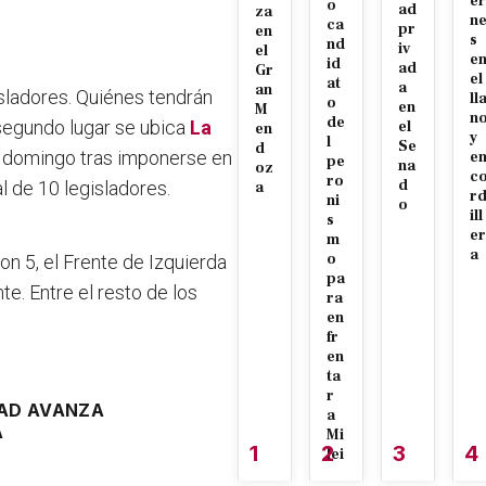
er
o
ad
za
n
ca
pr
en
s
nd
iv
el
e
id
ad
Gr
el
at
a
an
sladores.
Quiénes tendrán
ll
o
en
M
n
de
 segundo lugar se ubica
La
el
en
y
l
Se
d
e domingo tras imponerse en
e
pe
na
oz
c
ro
d
l de 10 legisladores.
a
r
ni
o
ill
s
er
m
a
o
on 5, el Frente de Izquierda
pa
te. Entre el resto de los
ra
en
fr
en
ta
r
TAD AVANZA
a
A
Mi
1
2
3
4
lei