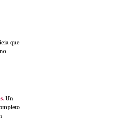
icia que
ino
s.
Un
completo
n