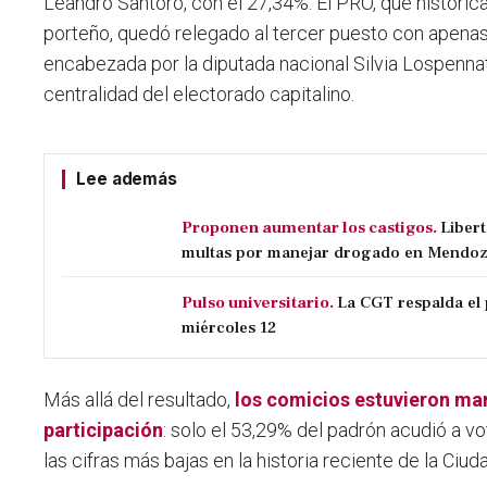
Leandro Santoro, con el 27,34%
. El PRO, que históri
porteño, quedó relegado al tercer puesto con apenas 
encabezada por la diputada nacional Silvia Lospennat
centralidad del electorado capitalino.
Lee además
Proponen aumentar los castigos.
Liber
multas por manejar drogado en Mendo
Pulso universitario.
La CGT respalda el 
miércoles 12
Más allá del resultado,
los comicios estuvieron ma
participación
: solo el 53,29% del padrón acudió a vo
las cifras más bajas en la historia reciente de la Ciud