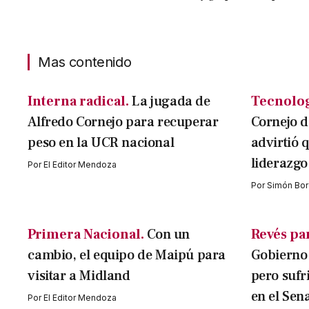
Mas contenido
Interna radical.
La jugada de
Tecnolog
Alfredo Cornejo para recuperar
Cornejo d
peso en la UCR nacional
advirtió q
liderazgo
Por
El Editor Mendoza
Por
Simón Bor
Primera Nacional.
Con un
Revés par
cambio, el equipo de Maipú para
Gobierno 
visitar a Midland
pero sufr
en el Sen
Por
El Editor Mendoza