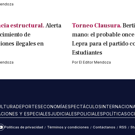
 Mendoza
cia estructural.
Alerta
Torneo Clausura.
Bert
ecimiento de
mano: el probable once 
iones ilegales en
Lepra para el partido c
Estudiantes
 Mendoza
Por
El Editor Mendoza
ULTURA
DEPORTES
ECONOMÍA
ESPECTÁCULOS
INTERNACION
ACIONES Y ESPECIALES
JUDICIALES
POLICIALES
POLÍTICA
SOC
Políticas de privacidad
/
Términos y condiciones
/
Contáctanos
/
RSS
/
St
ram
kTok
YouTube