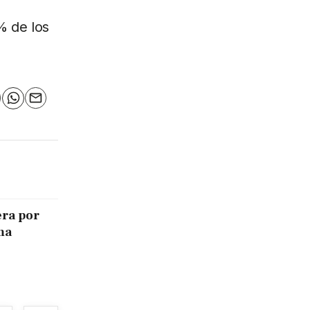
% de los
n
elegram
WhatsApp
Email
era por
ma