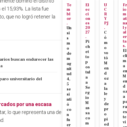
camente dominó el distrito
Te
El
U
F
el 15,93%. La lista fue
m
ec
C
ío
bl
ci
R
m
o, que no logró retener la
or
on
Y
at
.
es
PJ
n
20
.
l y
Un
27
al
C
si
.
er
ó
s
ta
Pi
m
m
s.
ch
o
o
El
et
vo
de
cl
to
tó
m
tarios buscan endurecer las
m
p
M
ag
za
a
os
en
nit
e
tul
d
ud
M
a
paro universitario del
oz
4,
e
a
a
5
d
Se
la
se
o
rg
le
si
a
io
y
nti
p
M
rcados por una escasa
de
ó
ra
as
pr
co
tar, lo que representa una de
es
sa
o
n
te
co
pi
ad.
fu
vi
m
ed
er