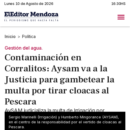
Lunes 10 de Agosto de 2026
16:30HS
Inicio
>
Política
Gestión del agua.
Contaminación en
Corralitos: Aysam va a la
Justicia para gambetear la
multa por tirar cloacas al
Pescara
AySAM judicializa la multa de Irrigación por
contaminación en Corralitos, mientras vecinos
Sergio Marinelli (Irrigación) y Humberto Mingorance (AYSAM),
en el centro de la responsabilidad por el vertido de cloacas al
reclaman seguridad ambiental y transparencia.
Pescara.