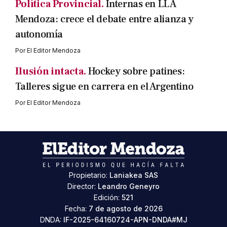
Política Provincial.
Internas en LLA
Mendoza: crece el debate entre alianza y
autonomía
Por
El Editor Mendoza
Ilusión intacta.
Hockey sobre patines:
Talleres sigue en carrera en el Argentino
Por
El Editor Mendoza
Propietario:
Laniakea SAS
Director:
Leandro Geneyro
Edición:
521
Fecha:
7 de agosto de 2026
DNDA:
IF-2025-64160724-APN-DNDA#MJ