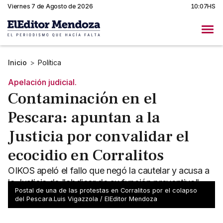
Viernes 7 de Agosto de 2026
10:07HS
Inicio
>
Política
Apelación judicial.
Contaminación en el
Pescara: apuntan a la
Justicia por convalidar el
ecocidio en Corralitos
OIKOS apeló el fallo que negó la cautelar y acusa a
la Justicia de "abdicar de su función preventiva"
Postal de una de las protestas en Corralitos por el colapso
ante los vertidos en el Pescara.
del Pescara.Luis Vigazzola / ElEditor Mendoza