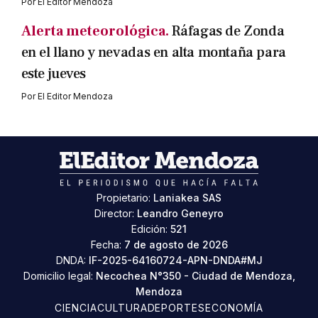
Por
El Editor Mendoza
Alerta meteorológica.
Ráfagas de Zonda
en el llano y nevadas en alta montaña para
este jueves
Por
El Editor Mendoza
Propietario:
Laniakea SAS
Director:
Leandro Geneyro
Edición:
521
Fecha:
7 de agosto de 2026
DNDA:
IF-2025-64160724-APN-DNDA#MJ
Domicilio legal:
Necochea N°350 - Ciudad de Mendoza,
Mendoza
CIENCIA
CULTURA
DEPORTES
ECONOMÍA