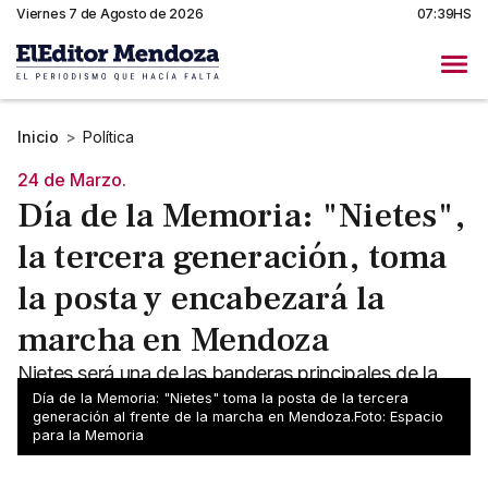
Viernes 7 de Agosto de 2026
07:39HS
Inicio
>
Política
24 de Marzo.
Día de la Memoria: "Nietes",
la tercera generación, toma
la posta y encabezará la
marcha en Mendoza
Nietes será una de las banderas principales de la
marcha por el Día de la Memoria en Mendoza. Grilla
Día de la Memoria: "Nietes" toma la posta de la tercera
generación al frente de la marcha en Mendoza.Foto: Espacio
completa de actividades en esta nota.
para la Memoria