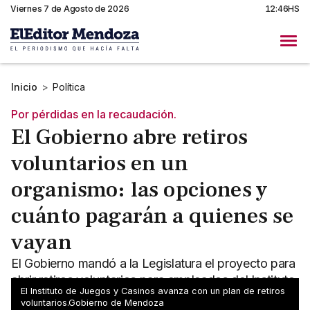
Viernes 7 de Agosto de 2026
12:46HS
Inicio
>
Política
Por pérdidas en la recaudación.
El Gobierno abre retiros
voluntarios en un
organismo: las opciones y
cuánto pagarán a quienes se
vayan
El Gobierno mandó a la Legislatura el proyecto para
abrir retiros voluntarios para empleados del Instituto
El Instituto de Juegos y Casinos avanza con un plan de retiros
Provincial de Juegos y Casinos. Los detalles.
voluntarios.Gobierno de Mendoza