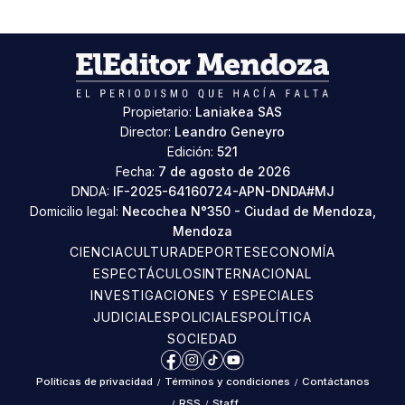
Propietario:
Laniakea SAS
Director:
Leandro Geneyro
Edición:
521
Fecha:
7 de agosto de 2026
DNDA:
IF-2025-64160724-APN-DNDA#MJ
Domicilio legal:
Necochea N°350 - Ciudad de Mendoza,
Mendoza
CIENCIA
CULTURA
DEPORTES
ECONOMÍA
ESPECTÁCULOS
INTERNACIONAL
INVESTIGACIONES Y ESPECIALES
JUDICIALES
POLICIALES
POLÍTICA
SOCIEDAD
Facebook
Instagram
TikTok
YouTube
Políticas de privacidad
/
Términos y condiciones
/
Contáctanos
/
RSS
/
Staff