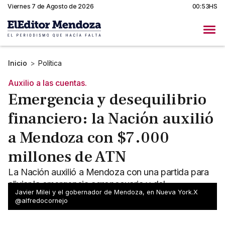
Viernes 7 de Agosto de 2026
00:53HS
Inicio
>
Política
Auxilio a las cuentas.
Emergencia y desequilibrio
financiero: la Nación auxilió
a Mendoza con $7.000
millones de ATN
La Nación auxilió a Mendoza con una partida para
aliviar la emergencia agropecuaria y del
Javier Milei y el gobernador de Mendoza, en Nueva York.X
desequilibrio financiero que atraviesa la provincia.
@alfredocornejo