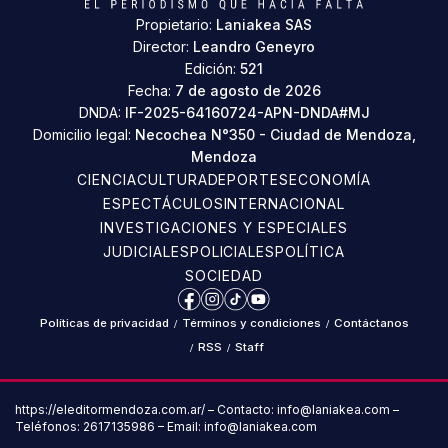
Propietario:
Laniakea SAS
Director:
Leandro Geneyro
Edición:
521
Fecha:
7 de agosto de 2026
DNDA:
IF-2025-64160724-APN-DNDA#MJ
Domicilio legal:
Necochea N°350 - Ciudad de Mendoza,
Mendoza
CIENCIA
CULTURA
DEPORTES
ECONOMÍA
ESPECTÁCULOS
INTERNACIONAL
INVESTIGACIONES Y ESPECIALES
JUDICIALES
POLICIALES
POLÍTICA
SOCIEDAD
Facebook
Instagram
TikTok
YouTube
Políticas de privacidad
/
Términos y condiciones
/
Contáctanos
/
RSS
/
Staff
https://eleditormendoza.com.ar/ – Contacto: info@laniakea.com –
Teléfonos: 2617135986 – Email: info@laniakea.com