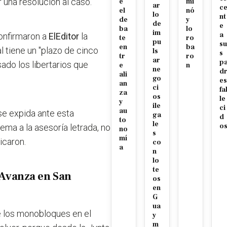
 una resolución al caso.
e
mi
ar
c
el
nó
lo
nt
de
y
de
e
ba
lo
im
a
confirmaron a
ElEditor
la
te
ro
pu
su
en
ba
l tiene un "plazo de cinco
ls
s
tr
ro
ar
p
ado los libertarios que
e
n
ne
d
ali
go
es
an
ci
fa
za
os
le
y
ile
ci
au
se expida ante esta
ga
d
to
le
o
ema a la asesoría letrada, no
no
s
mí
icaron.
co
a
n
lo
te
d Avanza en San
os
en
G
ua
de los monobloques en el
y
m