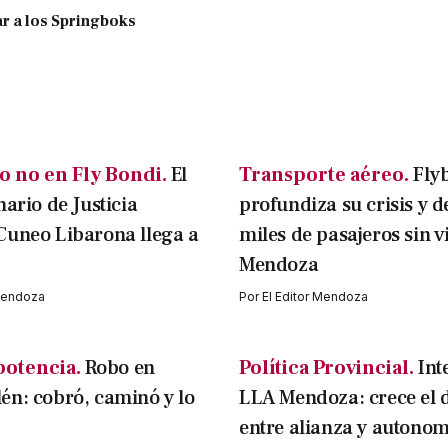
r a los Springboks
o no en Fly Bondi.
El
Transporte aéreo.
Fly
nario de Justicia
profundiza su crisis y d
Cuneo Libarona llega a
miles de pasajeros sin v
Mendoza
 Mendoza
Por
El Editor Mendoza
potencia.
Robo en
Política Provincial.
Int
n: cobró, caminó y lo
LLA Mendoza: crece el 
entre alianza y autonom