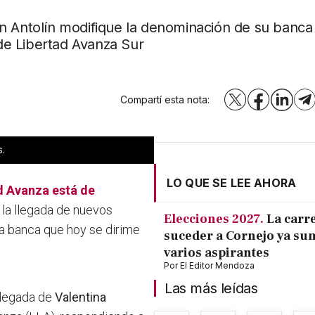
n Antolín modifique la denominación de su banca 
de Libertad Avanza Sur
Compartí esta nota:
X
Facebook
LinkedI
T
s.
LO QUE SE LEE AHORA
d Avanza
está de
o, la llegada de nuevos
Elecciones 2027.
La carr
la banca que hoy se dirime
suceder a Cornejo ya su
varios aspirantes
Por
El Editor Mendoza
Las más leídas
 llegada de
Valentina