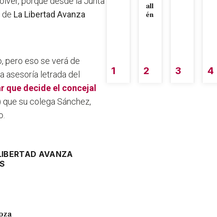
solver, porque desde la Junta
all
n de
La Libertad Avanza
én
o, pero eso se verá de
1
2
3
4
 asesoría letrada del
r que decide el concejal
) que su colega Sánchez,
o.
LIBERTAD AVANZA
S
doza