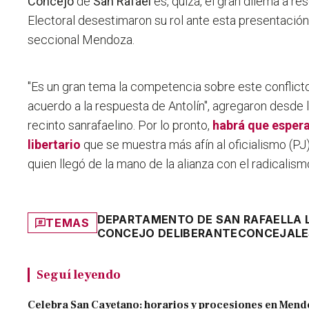
Concejo
de
San Rafael
es, quizá, el gran dilema a re
Electoral desestimaron su rol ante esta presentació
seccional Mendoza.
"Es un gran tema la competencia sobre este conflict
acuerdo a la respuesta de Antolín",
agregaron desde la
recinto sanrafaelino. Por lo pronto,
habrá que espera
libertario
que se muestra más afín al oficialismo (PJ
quien llegó de la mano de la alianza con el radicalism
DEPARTAMENTO DE SAN RAFAEL
LA 
TEMAS
CONCEJO DELIBERANTE
CONCEJALE
Seguí leyendo
Celebra San Cayetano: horarios y procesiones en Men