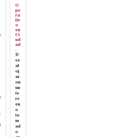
O
c
pe
ra
n
tiv
o
n
en
a
Ci
ud
ad
.
D
es
al
oj
ar
r
on
s
un
te
d
rr
en
o
e
to
m
d
ad
o