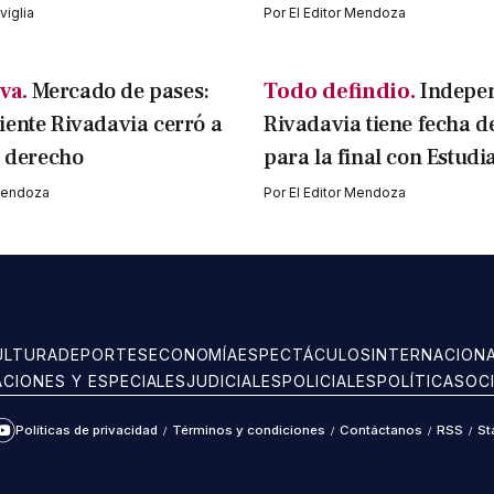
iglia
Por
El Editor Mendoza
va.
Mercado de pases:
Todo defindio.
Indepe
ente Rivadavia cerró a
Rivadavia tiene fecha d
l derecho
para la final con Estudi
 Mendoza
Por
El Editor Mendoza
ULTURA
DEPORTES
ECONOMÍA
ESPECTÁCULOS
INTERNACION
ACIONES Y ESPECIALES
JUDICIALES
POLICIALES
POLÍTICA
SOC
Políticas de privacidad
/
Términos y condiciones
/
Contáctanos
/
RSS
/
St
ram
kTok
YouTube