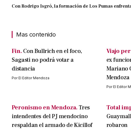
Con Rodrigo Isgró, la formación de Los Pumas enfrenta
Mas contenido
Fin.
Con Bullrich en el foco,
Viajo per
Sagasti no podrá votar a
ex funcio
distancia
Mariano 
Mendoza
Por
El Editor Mendoza
Por
El Editor
Peronismo en Mendoza.
Tres
Total im
intendentes del PJ mendocino
Guaymallé
respaldan el armado de Kicillof
robaron