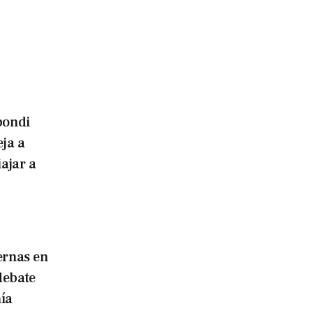
bondi
eja a
iajar a
ernas en
debate
ía