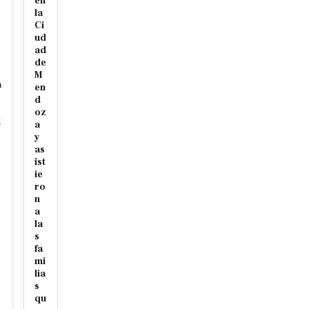
en
e
la
Ci
ud
ad
de
M
a
en
r
d
oz
l
a
y
as
ist
s
ie
ro
n
a
la
s
fa
mi
lia
s
qu