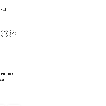
-El
n
elegram
WhatsApp
Email
era por
ma