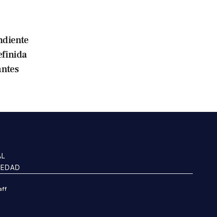
ndiente
efinida
antes
AL
IEDAD
aff