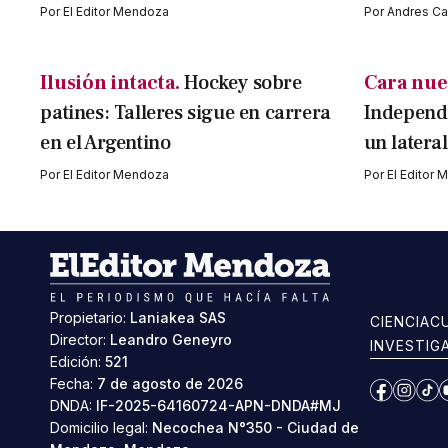
Por
El Editor Mendoza
Por
Andres Cav
Ilusión intacta.
Hockey sobre
Cara nue
patines: Talleres sigue en carrera
Independi
en el Argentino
un latera
Por
El Editor Mendoza
Por
El Editor
Propietario:
Laniakea SAS
CIENCIA
C
Director:
Leandro Geneyro
INVESTIG
Edición:
521
Fecha:
7 de agosto de 2026
Facebook
Instag
Ti
DNDA:
IF-2025-64160724-APN-DNDA#MJ
Domicilio legal:
Necochea N°350 - Ciudad de